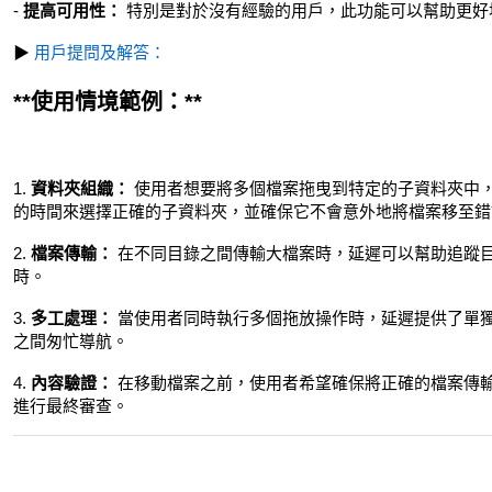
-
提高可用性：
特別是對於沒有經驗的用戶，此功能可以幫助更好
▶
用戶提問及解答：
**使用情境範例：**
1.
資料夾組織：
使用者想要將多個檔案拖曳到特定的子資料夾中，例如B
的時間來選擇正確的子資料夾，並確保它不會意外地將檔案移至錯
2.
檔案傳輸：
在不同目錄之間傳輸大檔案時，延遲可以幫助追蹤
時。
3.
多工處理：
當使用者同時執行多個拖放操作時，延遲提供了單
之間匆忙導航。
4.
內容驗證：
在移動檔案之前，使用者希望確保將正確的檔案傳
進行最終審查。