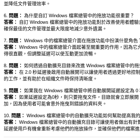
並降低文件管理效率。
6.
問題：
為什麼自訂 Windows 檔案總管中的拖放功能很重要？
答案：
自訂 Windows 檔案總管中的拖放功能對於改善使用者
確保最佳的文件管理並最大限度地減少意外遺漏。
7.
問題：
Windows 中的檔案總管介面在拖放功能中扮演什麼角色
答案：
Windows 中的檔案總管介面起著至關重要的作用，因
得很直觀，但調整延遲可以使互動更加流暢。
8.
問題：
如何透過自動擴充目錄來改進 Windows 檔案總管中的
答案：
在 2.0 秒延遲後啟用自動展開可以讓使用者透過更好地
的工作，並有助於在組織文件時保持清晰度。
9.
問題：
如果我在 Windows 檔案總管中將自動展開延遲設定為 
答案：
如果延遲設定為0秒，則只要拖曳文件，目錄就會立即展開
加，因為使用者可能會意外拖曳到錯誤的資料夾。
10.
問題：
Windows 檔案總管中的自動擴充功能如何幫助提高我
答案：
Windows 檔案總管中的自動擴充目錄可讓使用者做出有針
延遲使用戶有機會重新考慮他們的拖放操作，並確保他們的檔案進