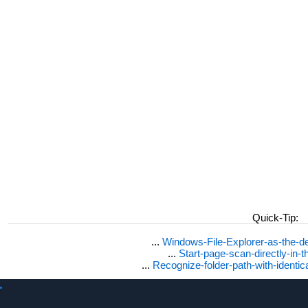
Quick-Tip:
...
Windows-File-Explorer-as-the-de
...
Start-page-scan-directly-in-t
...
Recognize-folder-path-with-identi