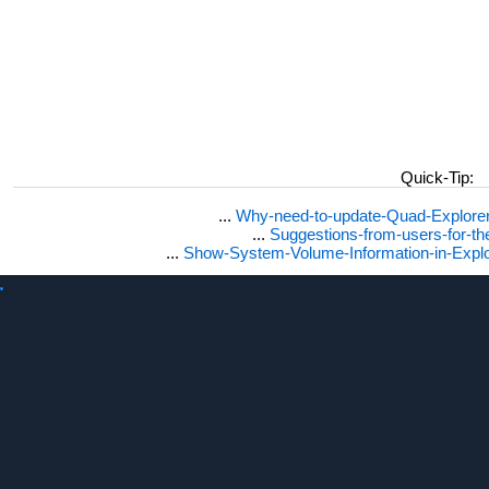
Quick-Tip:
...
Why-need-to-update-Quad-Explore
...
Suggestions-from-users-for-t
...
Show-System-Volume-Information-in-Expl