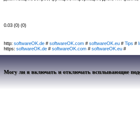
0.03 (0) (0)
http:
softwareOK.de
#
softwareOK.com
#
softwareOK.eu
#
Tips
#
I
https:
softwareOK.de
#
softwareOK.com
#
softwareOK.eu
#
Могу ли я включать и отключать всплывающие подс