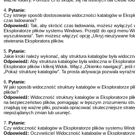
4.
Pytanie:
Czy istnieje sposób dostosowania widoczności katalogów w Ekspl
czas ładowania?
Odpowiedź:
Tak, aby skrócić czas ładowania, możesz wyłączyć w
Eksploratorze plików systemu Windows. Przejdź do opcji menu Wid
wyszukiwania”. Tam możesz włączyć opcję „Ukryj nieużywane fol
otwierania Eksploratora plików.
5.
Pytanie:
Jakie kroki należy wykonać, aby struktura katalogów była widocz
Odpowiedź:
Aby struktura katalogów była widoczna w Eksplorato
Eksplorator plików i kliknij Widok. Włącz „Okienko nawigacji”, jeśl
„Pokaż strukturę katalogów”. Ta prosta aktywacja pozwala wyraźnie
6.
Pytanie:
W jaki sposób widoczność struktury katalogów w Eksploratorze 
plików?
Odpowiedź:
Widoczność struktury katalogów w Eksploratorze p
na bezpieczeństwo plików, pomagając w lepszym zrozumieniu stru
znajdują się ważne pliki, pozwala opracować skuteczniejsze strate
niepożądanych zmian lub usunięć.
7.
Pytanie:
Czy widoczność katalogów w Eksploratorze plików systemu Win
Odpowiedź:
Oczywiście! Widoczność katalogów w Eksploratorz