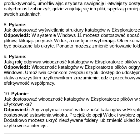
produktywność, umożliwiając szybszą nawigację i łatwiejszy dos
natychmiast zobaczyć, gdzie znajdują się ich pliki, spędzają mnie
swoich zadaniach.
8.
Pytanie:
Jak dostosować wyświetlanie struktury katalogów w Eksploratorz
Odpowiedź:
W systemie Windows 11 możesz dostosować sposób w
plików, klikając przycisk Widok, a następnie wybierając Okienko n
być pokazane lub ukryte. Ponadto możesz zmienić sortowanie fold
9.
Pytanie:
Jaką rolę odgrywa widoczność katalogów w Eksploratorze plikó
Odpowiedź:
Widoczność katalogów w Eksploratorze plików odgr
Windows. Umożliwia członkom zespołu szybki dostęp do udostępnio
ułatwia wszystkim użytkownikom zrozumienie, gdzie przechowywa
efektywność współpracy.
10.
Pytanie:
Jak dostosować widoczność katalogów w Eksploratorze plików w 
użytkownika?
Odpowiedź:
Aby zoptymalizować widoczność katalogów w Eksplo
dostosować ustawienia widoku. Przejdź do opcji Widok i wybierz o
Dodatkowo możesz ukryć nieużywane foldery lub zmienić układ fol
użytkownika interfejs.