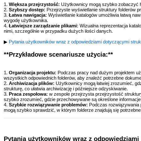
1.
Większa przejrzystość:
Użytkownicy mogą szybko zobaczyć hier
2.
Szybszy dostęp:
Przejrzyste wyświetlanie struktury folderów 
3.
Łatwa nawigacja:
Wyświetlanie katalogów umożliwia łatwą naw
wygodę użytkownika.
4.
Łatwiejsze zarządzanie plikami:
Wizualna reprezentacja katalo
nimi, szczególnie w przypadku dużych ilości danych.
▶
Pytania użytkowników wraz z odpowiedziami dotyczącymi strukt
**Przykładowe scenariusze użycia:**
1.
Organizacja projektu:
Podczas pracy nad dużym projektem uż
wszystkich odpowiednich folderów, aby znaleźć potrzebne dokumen
2.
Archiwizacja plików:
Użytkownicy mogą łatwiej zrozumieć, gdz
strukturę, co ułatwia archiwizację i późniejsze odzyskiwanie.
3.
Praca zespołowa:
w zespole przejrzysta przejrzystość struk
szybko zrozumieć, gdzie przechowywane są określone informacje
4.
Szybkie rozwiązywanie problemów:
Podczas rozwiązywania 
mogą szybko sprawdzić, w którym folderze znajdują się potrzebne i
Pytania użytkowników wraz z odpowiedziami 