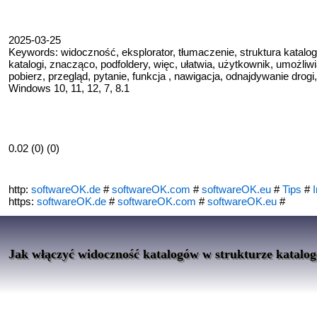
2025-03-25
Keywords: widoczność, eksplorator, tłumaczenie, struktura katalogów
katalogi, znacząco, podfoldery, więc, ułatwia, użytkownik, umożliwia
pobierz, przegląd, pytanie, funkcja , nawigacja, odnajdywanie drogi
Windows 10, 11, 12, 7, 8.1
0.02 (0) (0)
http:
softwareOK.de
#
softwareOK.com
#
softwareOK.eu
#
Tips
#
I
https:
softwareOK.de
#
softwareOK.com
#
softwareOK.eu
#
Jak włączyć widoczność katalogów w strukturze katalo