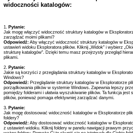
widoczności katalogów:
1.
Pytanie:
Jak mogę włączyć widoczność struktury katalogów w Eksploratorz
zarządzać moimi plikami?
Odpowiedź:
Aby włączyć widoczność struktury katalogów w Eksp
ustawień widoku Eksploratora plików. Kliknij „Widok” i wybierz „O
strukturę katalogów”. Dzięki temu masz przejrzysty przegląd hierar
plikami.
2.
Pytanie:
Jakie są korzyści z przeglądania struktury katalogów w Eksplorat
Windows?
Odpowiedź:
Przeglądanie struktury katalogów w Eksploratorze pl
porządkowania plików w systemie Windows. Zapewnia lepszy przegl
pomiędzy folderami i ułatwia wyszukiwanie plików. Ta funkcja jest s
plików, ponieważ pomaga efektywniej zarządzać danymi.
3.
Pytanie:
Jak mogę dostosować widoczność katalogów w Eksploratorze plik
foldery?
Odpowiedź:
Aby dostosować widoczność katalogów w Eksplorat
z ustawień widoku. Kliknij foldery w panelu nawigacji prawym przy
ważne foldery. Pomoże Ci to skupić się na istotnych dla Ciebie fol