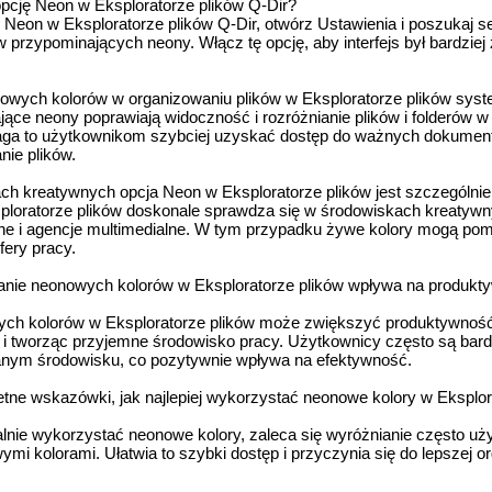
cję Neon w Eksploratorze plików Q-Dir?
Neon w Eksploratorze plików Q-Dir, otwórz Ustawienia i poszukaj sek
 przypominających neony. Włącz tę opcję, aby interfejs był bardziej 
nowych kolorów w organizowaniu plików w Eksploratorze plików sy
ące neony poprawiają widoczność i rozróżnianie plików i folderów w
a to użytkownikom szybciej uzyskać dostęp do ważnych dokumentó
nie plików.
ch kreatywnych opcja Neon w Eksploratorze plików jest szczególni
loratorze plików doskonale sprawdza się w środowiskach kreatywny
yczne i agencje multimedialne. W tym przypadku żywe kolory mogą po
fery pracy.
nie neonowych kolorów w Eksploratorze plików wpływa na produkt
h kolorów w Eksploratorze plików może zwiększyć produktywność
 i tworząc przyjemne środowisko pracy. Użytkownicy często są bar
anym środowisku, co pozytywnie wpływa na efektywność.
tne wskazówki, jak najlepiej wykorzystać neonowe kolory w Eksplor
nie wykorzystać neonowe kolory, zaleca się wyróżnianie często uż
i kolorami. Ułatwia to szybki dostęp i przyczynia się do lepszej or