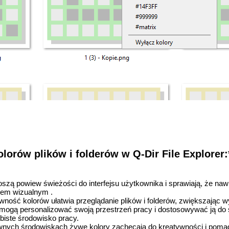
lorów plików i folderów w Q-Dir File Explorer:
ą powiew świeżości do interfejsu użytkownika i sprawiają, że nawig
niem wizualnym .
ość kolorów ułatwia przeglądanie plików i folderów, zwiększając w
ogą personalizować swoją przestrzeń pracy i dostosowywać ją do
obiste środowisko pracy.
nych środowiskach żywe kolory zachęcają do kreatywności i poma