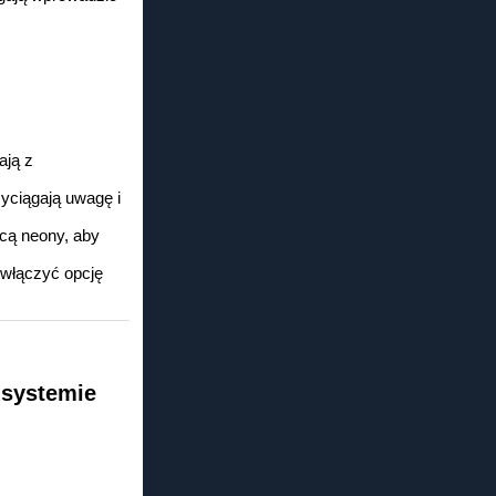
ają z
yciągają uwagę i
cą neony, aby
 włączyć opcję
 systemie