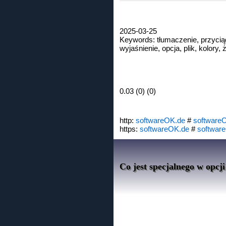
2025-03-25
Keywords: tłumaczenie, przycią
wyjaśnienie, opcja, plik, kolory,
0.03 (0) (0)
http:
softwareOK.de
#
software
https:
softwareOK.de
#
softwar
Co jest specjalnego w opcj