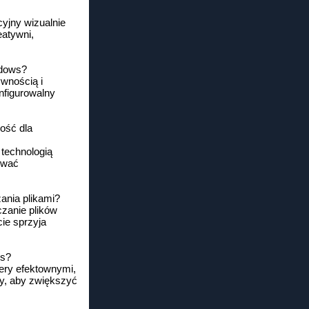
yjny wizualnie
eatywni,
ndows?
wnością i
nfigurowalny
ość dla
technologią
ować
ania plikami?
czanie plików
ie sprzyja
ws?
dery efektownymi,
ty, aby zwiększyć