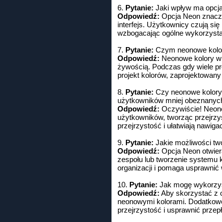
6.
Pytanie:
Jaki wpływ ma opcj
Odpowiedź:
Opcja Neon znaczą
interfejs. Użytkownicy czują si
wzbogacając ogólne wykorzystan
7.
Pytanie:
Czym neonowe kolor
Odpowiedź:
Neonowe kolory w Q
żywością. Podczas gdy wiele pr
projekt kolorów, zaprojektowany
8.
Pytanie:
Czy neonowe kolory
użytkowników mniej obeznanych
Odpowiedź:
Oczywiście! Neono
użytkowników, tworząc przejrzy
przejrzystość i ułatwiają nawigac
9.
Pytanie:
Jakie możliwości twó
Odpowiedź:
Opcja Neon otwiera
zespołu lub tworzenie systemu k
organizacji i pomaga usprawnić
10.
Pytanie:
Jak mogę wykorzys
Odpowiedź:
Aby skorzystać z o
neonowymi kolorami. Dodatkowo 
przejrzystość i usprawnić przep