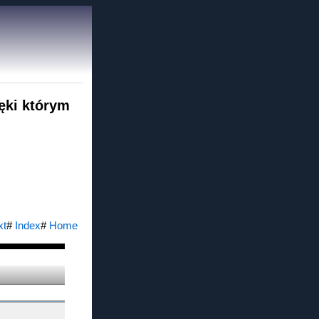
ęki którym
xt
#
Index
#
Home