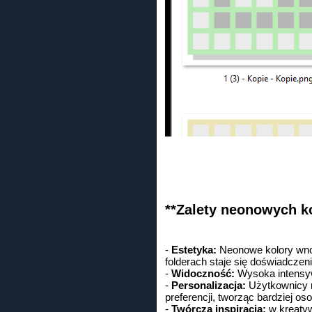
**Zalety neonowych ko
-
Estetyka:
Neonowe kolory wnosz
folderach staje się doświadcze
-
Widoczność:
Wysoka intensywn
-
Personalizacja:
Użytkownicy m
preferencji, tworząc bardziej os
-
Twórcza inspiracja:
w kreatyw