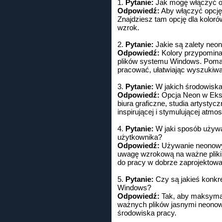
1.
Pytanie:
Jak mogę włączyć op
Odpowiedź:
Aby włączyć opcję 
Znajdziesz tam opcję dla kolorów
wzrok.
2.
Pytanie:
Jakie są zalety neo
Odpowiedź:
Kolory przypominaj
plików systemu Windows. Pomag
pracować, ułatwiając wyszukiwa
3.
Pytanie:
W jakich środowiska
Odpowiedź:
Opcja Neon w Eksp
biura graficzne, studia artyst
inspirującej i stymulującej atmos
4.
Pytanie:
W jaki sposób używa
użytkownika?
Odpowiedź:
Używanie neonowyc
uwagę wzrokową na ważne pliki
do pracy w dobrze zaprojektow
5.
Pytanie:
Czy są jakieś konkre
Windows?
Odpowiedź:
Tak, aby maksymal
ważnych plików jasnymi neonowym
środowiska pracy.