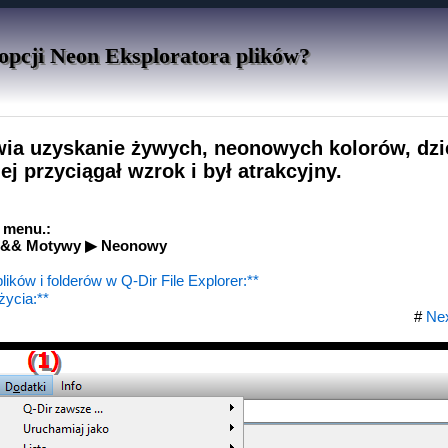
 opcji Neon Eksploratora plików?
wia uzyskanie żywych, neonowych kolorów, dzi
iej przyciągał wzrok i był atrakcyjny.
w menu.:
y && Motywy ▶ Neonowy
ików i folderów w Q-Dir File Explorer:**
życia:**
#
Ne