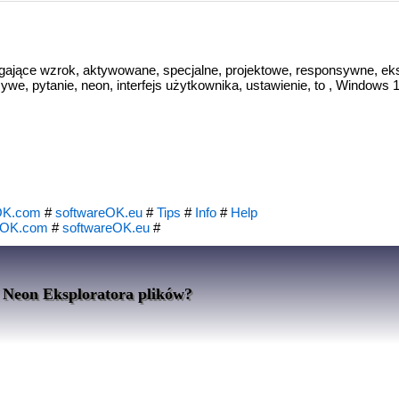
gające wzrok, aktywowane, specjalne, projektowe, responsywne, eks
 żywe, pytanie, neon, interfejs użytkownika, ustawienie, to , Windows 10
OK.com
#
softwareOK.eu
#
Tips
#
Info
#
Help
eOK.com
#
softwareOK.eu
#
i Neon Eksploratora plików?