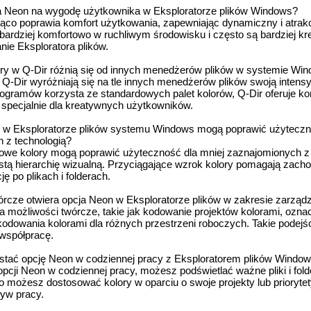
a Neon na wygodę użytkownika w Eksploratorze plików Windows?
co poprawia komfort użytkowania, zapewniając dynamiczny i atrakc
ę bardziej komfortowo w ruchliwym środowisku i często są bardziej kr
ie Eksploratora plików.
y w Q-Dir różnią się od innych menedżerów plików w systemie Wi
-Dir wyróżniają się na tle innych menedżerów plików swoją intensy
ogramów korzysta ze standardowych palet kolorów, Q-Dir oferuje ko
 specjalnie dla kreatywnych użytkowników.
 w Eksploratorze plików systemu Windows mogą poprawić użyteczn
 z technologią?
we kolory mogą poprawić użyteczność dla mniej zaznajomionych z 
stą hierarchię wizualną. Przyciągające wzrok kolory pomagają zach
ję po plikach i folderach.
rcze otwiera opcja Neon w Eksploratorze plików w zakresie zarządz
 możliwości twórcze, takie jak kodowanie projektów kolorami, ozna
odowania kolorami dla różnych przestrzeni roboczych. Takie podejśc
 współpracę.
tać opcję Neon w codziennej pracy z Eksploratorem plików Windo
pcji Neon w codziennej pracy, możesz podświetlać ważne pliki i fol
możesz dostosować kolory w oparciu o swoje projekty lub prioryte
ływ pracy.