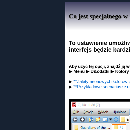
Co jest specjalnego w
To ustawienie umożli
interfejs będzie bardz
Aby użyć tej opcji, znajdź ją 
▶ Menü ▶ D&odatki ▶ Kolor
▶
**Zalety neonowych kolorów pl
▶
**Przykładowe scenariusze u