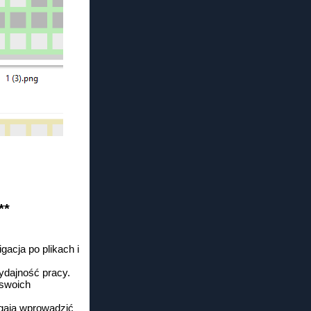
**
acja po plikach i
ydajność pracy.
 swoich
gają wprowadzić