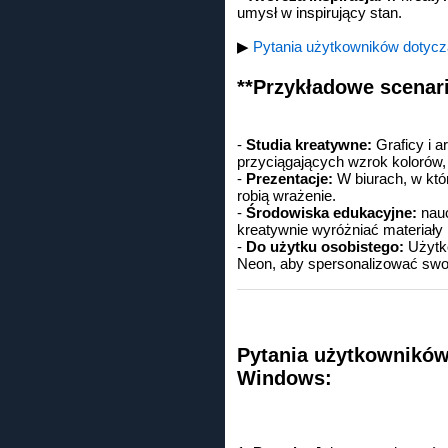
umysł w inspirujący stan.
▶
Pytania użytkowników dotyczą
**Przykładowe scenari
-
Studia kreatywne:
Graficy i a
przyciągających wzrok kolorów
-
Prezentacje:
W biurach, w któ
robią wrażenie.
-
Środowiska edukacyjne:
nauc
kreatywnie wyróżniać materiały 
-
Do użytku osobistego:
Użytko
Neon, aby spersonalizować swoj
Pytania użytkowników
Windows: