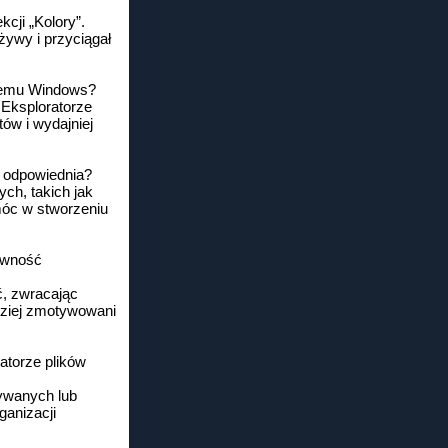
cji „Kolory”.
żywy i przyciągał
stemu Windows?
 Eksploratorze
w i wydajniej
e odpowiednia?
ch, takich jak
móc w stworzeniu
ywność
, zwracając
dziej zmotywowani
atorze plików
ywanych lub
ganizacji