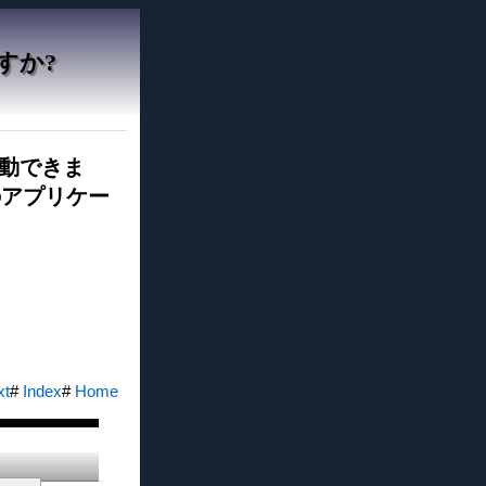
すか?
移動できま
のアプリケー
xt
#
Index
#
Home