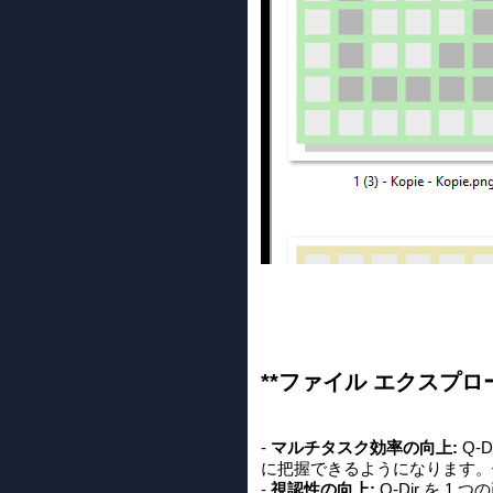
**ファイル エクスプローラー
-
マルチタスク効率の向上:
Q-
に把握できるようになります。
-
視認性の向上:
Q-Dir を