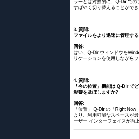
ラーとは対照的に、Q-Dir
すばやく切り替えることができ
3.
質問:
ファイルをより迅速に管理するため
回答:
はい、Q-Dir ウィンドウをW
リケーションを使用しながらフ
4.
質問:
「今の位置」機能は Q-Dir 
影響を及ぼしますか?
回答:
「位置」 Q-Dir の「Righ
より、利用可能なスペースが最
ーザー インターフェイスが向