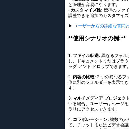
と管理が容易になります。
-
カスタマイズ性:
標準のファイ
調整できる追加のカスタマイズ
▶
ユーザーからの詳細な質問と
**使用シナリオの例:**
1.
ファイル転送:
異なるフォルダ
し、ドキュメントまたはブラウ
ッグ アンド ドロップできます
2.
内容の比較:
2 つの異なるフ
側に別のフォルダーを表示でき
す。
3.
マルチメディア プロジェクト
いる場合、ユーザーはページを
ラリにアクセスできます。
4.
コラボレーション:
複数の人が
て、チャットまたはビデオ会議