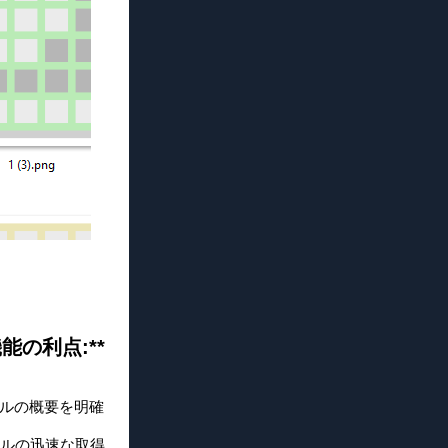
機能の利点:**
イルの概要を明確
イルの迅速な取得