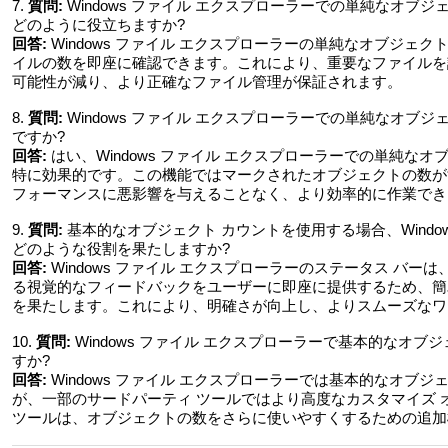
7.
質問:
Windows ファイル エクスプローラーでの単純なオ
どのように役立ちますか?
回答:
Windows ファイル エクスプローラーの単純なオブジェ
イルの数を即座に確認できます。これにより、重要なファイルを
可能性が減り、より正確なファイル管理が保証されます。
8.
質問:
Windows ファイル エクスプローラーでの単純なオ
ですか?
回答:
はい、Windows ファイル エクスプローラーでの単純な
特に効果的です。この機能ではマークされたオブジェクトの数が
フォーマンスに悪影響を与えることなく、より効率的に作業でき
9.
質問:
基本的なオブジェクト カウントを使用する場合、Windo
どのような役割を果たしますか?
回答:
Windows ファイル エクスプローラーのステータス バ
る視覚的なフィードバックをユーザーに即座に提供するため、簡
を果たします。これにより、明確さが向上し、よりスムーズなワ
10.
質問:
Windows ファイル エクスプローラーで基本的なオ
すか?
回答:
Windows ファイル エクスプローラーでは基本的なオブ
が、一部のサードパーティ ツールではより高度なカスタマイズ
ツールは、オブジェクトの数をさらに使いやすくするための追加