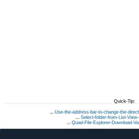
Quick-Tip:
...
Use-the-address-bar-to-change-the-dire
...
Select-folder-from-List-View
...
Quad-File-Explorer-Download-Va