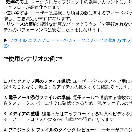
-
効率の向上:
マークされたオブジェクトの素早いカウントによ
ークフローが高速化されます。
-
使いやすさ:
ユーザーは選択した項目の数に関するフィードバ
増し、意思決定が容易になります。
-
リソースの節約:
複雑な計算がバックグラウンドで実行されない
テムのパフォーマンスは安定したままになります。
▶
ファイル エクスプローラーのステータス バーでの単純なオ
答:
**使用シナリオの例:**
1.
バックアップ用のファイル選択:
ユーザーがバックアップ用に
認することなく、転送するアイテムの数をすぐに確認できます。
2.
電子メール添付ファイルの準備:
電子メールで送信する複数の
数をステータス バーにすぐに確認できるため、添付ファイルの
3.
メディアの整理:
編集またはアップロードする写真やビデオを
ることで、プロセスがはるかに簡単かつ迅速になります。
4.
プロジェクト ファイルのクイック レビュー:
ユーザーがプロジ