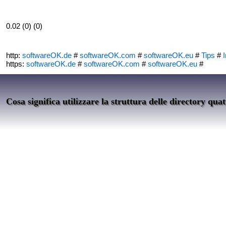
0.02 (0) (0)
http:
softwareOK.de
#
softwareOK.com
#
softwareOK.eu
#
Tips
#
I
https:
softwareOK.de
#
softwareOK.com
#
softwareOK.eu
#
Cosa significa utilizzare la struttura delle directory quat