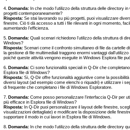
4.
Domanda:
In che modo l'utilizzo della struttura delle directory i
progetti contemporaneamente?
Risposta:
Se stai lavorando su più progetti, puoi visualizzare divers
finestre. Ciò ti dà accesso a tutti i file rilevanti in ogni momento, fac
aumentando l'efficienza.
5.
Domanda:
Quali scenari richiedono l'utilizzo della struttura di di
Windows?
Risposta:
Scenari come il confronto simultaneo di file da cartelle di
la gestione di file multimediali traggono enormi vantaggi dall'utilizzo 
poiché queste attività vengono eseguite in Windows Esplora file pu
6.
Domanda:
Ci sono funzionalità speciali in Q-Dir che completano l
Esplora file di Windows?
Risposta:
Sì, Q-Dir offre funzionalità aggiuntive come la possibilità 
diversi layout (ad esempio come elenchi o riquadri) e utilizzare i seg
di frequente che completano i file di Windows Esploratore.
7.
Domanda:
Come posso personalizzare l'interfaccia Q-Dir per util
più efficace in Esplora file di Windows?
Risposta:
In Q-Dir puoi personalizzare il layout delle finestre, sce
visualizzazioni dettagliate) e modificare la disposizione delle finest
supportare il modo in cui lavori in Esplora file di Windows.
8.
Domanda:
In che modo l'utilizzo della struttura delle directory qua