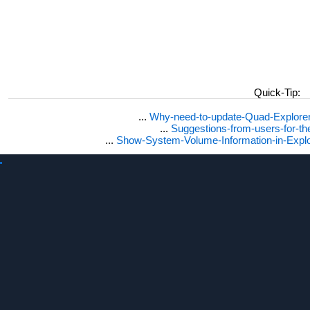
Quick-Tip:
...
Why-need-to-update-Quad-Explore
...
Suggestions-from-users-for-t
...
Show-System-Volume-Information-in-Expl