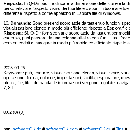
Risposta:
In Q-Dir puoi modificare la dimensione delle icone e la di
personalizzare l'aspetto visivo dei tuoi file e disporli in base alle 
differenze rispetto a come appaiono in Esplora file di Windows.
10.
Domanda:
Sono presenti scorciatoie da tastiera o funzioni speci
visualizzazione elenco in modo più efficiente rispetto a Esplora fil
Risposta:
Sì, Q-Dir fornisce varie scorciatoie da tastiera per modi
esempio, puoi passare da una colonna all'altra con Ctrl + tasti frecci
consentendoti di navigare in modo più rapido ed efficiente rispetto 
2025-03-25
Keywords: può, tradurre, visualizzazione elenco, visualizzare, varie
operazione, forma, colonne, impostazioni, facilita, esploratore, ques
utente, file, file , domanda, le informazioni vengono regolate, navig
7, 8.1
0.02 (0) (0)
http:
softwareOK.de
#
softwareOK.com
#
softwareOK.eu
#
Tips
#
I