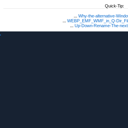
Quick-Tip:
...
Why-the-alternative-Wind
...
WEBP_EMF_WMF_in_Q-Dir_File
...
Up-Down-Rename-The-next-F