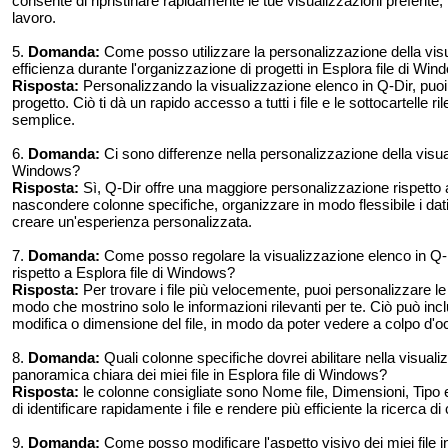
consente di ripristinare rapidamente le tue visualizzazioni preferite
lavoro.
5.
Domanda:
Come posso utilizzare la personalizzazione della vis
efficienza durante l'organizzazione di progetti in Esplora file di Wi
Risposta:
Personalizzando la visualizzazione elenco in Q-Dir, puoi
progetto. Ciò ti dà un rapido accesso a tutti i file e le sottocartelle 
semplice.
6.
Domanda:
Ci sono differenze nella personalizzazione della visua
Windows?
Risposta:
Sì, Q-Dir offre una maggiore personalizzazione rispetto 
nascondere colonne specifiche, organizzare in modo flessibile i dat
creare un'esperienza personalizzata.
7.
Domanda:
Come posso regolare la visualizzazione elenco in Q-Di
rispetto a Esplora file di Windows?
Risposta:
Per trovare i file più velocemente, puoi personalizzare le
modo che mostrino solo le informazioni rilevanti per te. Ciò può inc
modifica o dimensione del file, in modo da poter vedere a colpo d'oc
8.
Domanda:
Quali colonne specifiche dovrei abilitare nella visual
panoramica chiara dei miei file in Esplora file di Windows?
Risposta:
le colonne consigliate sono Nome file, Dimensioni, Tipo
di identificare rapidamente i file e rendere più efficiente la ricerca d
9.
Domanda:
Come posso modificare l'aspetto visivo dei miei file i