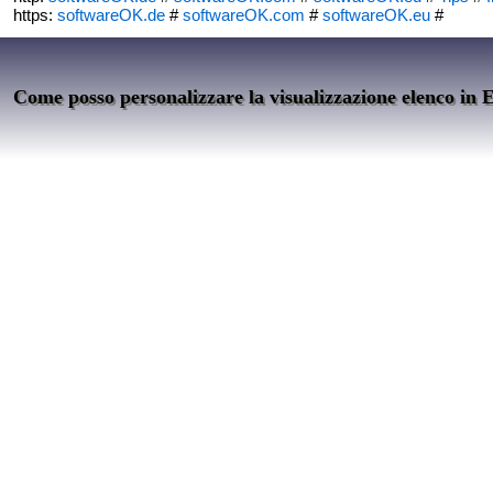
https:
softwareOK.de
#
softwareOK.com
#
softwareOK.eu
#
Come posso personalizzare la visualizzazione elenco in E