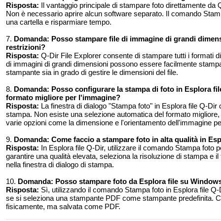
Risposta:
Il vantaggio principale di stampare foto direttamente da Q-
Non è necessario aprire alcun software separato. Il comando Stamp
una cartella e risparmiare tempo.
7.
Domanda:
Posso stampare file di immagine di grandi dimens
restrizioni?
Risposta:
Q-Dir File Explorer consente di stampare tutti i formati d
di immagini di grandi dimensioni possono essere facilmente stampat
stampante sia in grado di gestire le dimensioni del file.
8.
Domanda:
Posso configurare la stampa di foto in Esplora f
formato migliore per l'immagine?
Risposta:
La finestra di dialogo "Stampa foto" in Esplora file Q-Di
stampa. Non esiste una selezione automatica del formato migliore,
varie opzioni come la dimensione e l'orientamento dell'immagine per o
9.
Domanda:
Come faccio a stampare foto in alta qualità in Es
Risposta:
In Esplora file Q-Dir, utilizzare il comando Stampa foto pe
garantire una qualità elevata, seleziona la risoluzione di stampa e il
nella finestra di dialogo di stampa.
10.
Domanda:
Posso stampare foto da Esplora file su Windows
Risposta:
Sì, utilizzando il comando Stampa foto in Esplora file Q-
se si seleziona una stampante PDF come stampante predefinita. Ciò
fisicamente, ma salvata come PDF.