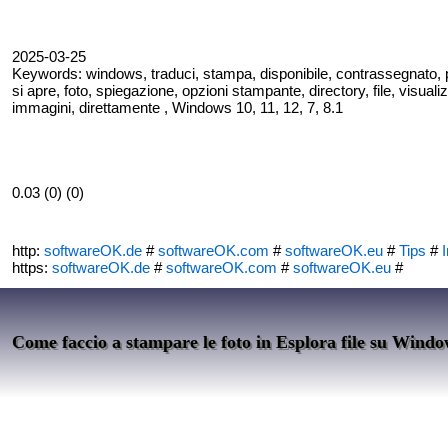
2025-03-25
Keywords: windows, traduci, stampa, disponibile, contrassegnato, 
si apre, foto, spiegazione, opzioni stampante, directory, file, visua
immagini, direttamente , Windows 10, 11, 12, 7, 8.1
0.03 (0) (0)
http:
softwareOK.de
#
softwareOK.com
#
softwareOK.eu
#
Tips
#
I
https:
softwareOK.de
#
softwareOK.com
#
softwareOK.eu
#
Come faccio a stampare le foto in Esplora file su Wind