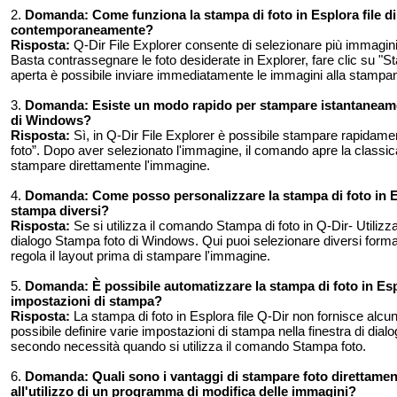
2.
Domanda:
Come funziona la stampa di foto in Esplora file
contemporaneamente?
Risposta:
Q-Dir File Explorer consente di selezionare più immagi
Basta contrassegnare le foto desiderate in Explorer, fare clic su "St
aperta è possibile inviare immediatamente le immagini alla stampan
3.
Domanda:
Esiste un modo rapido per stampare istantaneamen
di Windows?
Risposta:
Sì, in Q-Dir File Explorer è possibile stampare rapidam
foto”. Dopo aver selezionato l'immagine, il comando apre la classi
stampare direttamente l'immagine.
4.
Domanda:
Come posso personalizzare la stampa di foto in Es
stampa diversi?
Risposta:
Se si utilizza il comando Stampa di foto in Q-Dir- Utilizzan
dialogo Stampa foto di Windows. Qui puoi selezionare diversi for
regola il layout prima di stampare l'immagine.
5.
Domanda:
È possibile automatizzare la stampa di foto in Es
impostazioni di stampa?
Risposta:
La stampa di foto in Esplora file Q-Dir non fornisce alcuna
possibile definire varie impostazioni di stampa nella finestra di di
secondo necessità quando si utilizza il comando Stampa foto.
6.
Domanda:
Quali sono i vantaggi di stampare foto direttamen
all'utilizzo di un programma di modifica delle immagini?