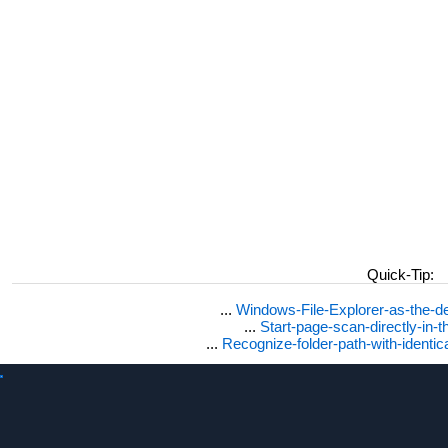
Quick-Tip:
...
Windows-File-Explorer-as-the-de
...
Start-page-scan-directly-in-t
...
Recognize-folder-path-with-identi