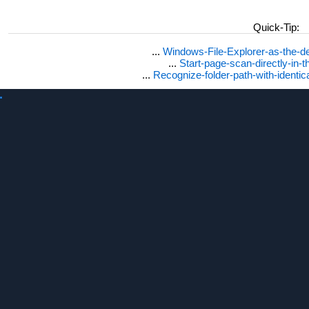
Quick-Tip:
...
Windows-File-Explorer-as-the-de
...
Start-page-scan-directly-in-t
...
Recognize-folder-path-with-identi