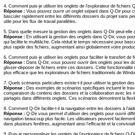
4. Comment puis-je utiliser les onglets de l'explorateur de fichiers Q
Réponse :
Vous pouvez ouvrir un onglet séparé dans Q-Dir pour ch
basculer rapidement entre les différents dossiers du projet sans perdr
utile pour les flux de travail parallèles.
5. Dans quelle mesure la gestion des onglets dans Q-Dir peut-elle
Réponse :
En utilisant la gestion des onglets dans Q-Dir, vous p
qui facilite le multitâche. Cela réduit le temps nécessaire pour basc
plus rapide des fichiers, augmentant ainsi globalement votre product
6. Comment puis-je utiliser les onglets pour faciliter le transfert de
Réponse :
Dans Q-Dir, vous pouvez ouvrir des onglets pour les dossi
glisser-déposer de fichiers entre ces dossiers. Cette fonctionnalité r
plus efficace que les explorateurs de fichiers traditionnels de Wind
7. Quels scénarios particuliers existe-t-il pour utiliser la gestion de
Réponse :
Des exemples de scénarios spécifiques incluent le trava
comparaison du contenu des dossiers et la collaboration avec les
partagés dans différents onglets. Ces scénarios démontrent la flexibil
8. Comment Q-Dir facilite-t-il la navigation entre les dossiers à l'ai
Réponse :
Q-Dir vous permet d'utiliser des onglets pour ouvrir di
navigation beaucoup plus facile. Les utilisateurs peuvent facilement
dans plusieurs fenêtres, augmentant ainsi l'efficacité et la conviviali
9. Puis-je personnaliser les onglets de l'explorateur de fichiers Q-D