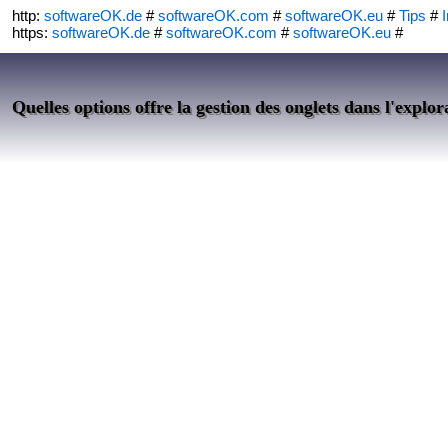
http:
softwareOK.de
#
softwareOK.com
#
softwareOK.eu
#
Tips
#
I
https:
softwareOK.de
#
softwareOK.com
#
softwareOK.eu
#
Quelles options offre la gestion des onglets dans l'expl