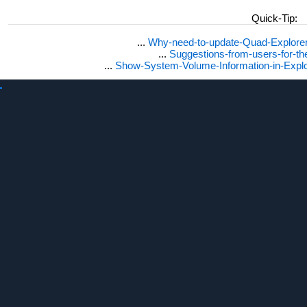
Quick-Tip:
...
Why-need-to-update-Quad-Explore
...
Suggestions-from-users-for-t
...
Show-System-Volume-Information-in-Expl