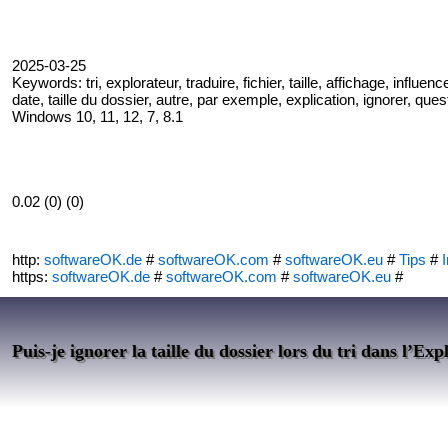
2025-03-25
Keywords: tri, explorateur, traduire, fichier, taille, affichage, influe
date, taille du dossier, autre, par exemple, explication, ignorer, que
Windows 10, 11, 12, 7, 8.1
0.02 (0) (0)
http:
softwareOK.de
#
softwareOK.com
#
softwareOK.eu
#
Tips
#
I
https:
softwareOK.de
#
softwareOK.com
#
softwareOK.eu
#
Puis-je ignorer la taille du dossier lors du tri dans l’Exp