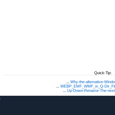
Quick-Tip:
...
Why-the-alternative-Wind
...
WEBP_EMF_WMF_in_Q-Dir_File
...
Up-Down-Rename-The-next-F