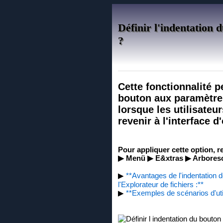
Définir l'indentation 
?
Cette fonctionnalité pe
bouton aux paramètres 
lorsque les utilisateu
revenir à l'interface d'
Pour appliquer cette option, 
▶ Menü ▶ E&xtras ▶ Arboresc
▶
**Avantages de l'indentation 
l'Explorateur de fichiers :**
▶
**Exemples de scénarios d'util