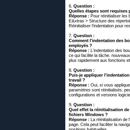
6.
Question :
Quelles étapes sont requises p
Réponse :
Pour réinitialiser le
E&xtras > Structure des réperto
Réinitialiser l’indentation pour r
7.
Question :
Comment l'indentation des bout
employés ?
Réponse :
L'indentation des bout
ce qui facilite la tâche. nouvea
plus rapidement aux fonctions et
8.
Question :
Puis-je appliquer l'indentatio
travail ?
Réponse :
Oui, si vous applique
paramètres sont réinitialisés. pe
configurations et versions logici
9.
Question :
Quel effet la réinitialisation d
fichiers Windows ?
Réponse :
La réinitialisation de 
page. Cela peut faciliter la navig
positions habituelles.