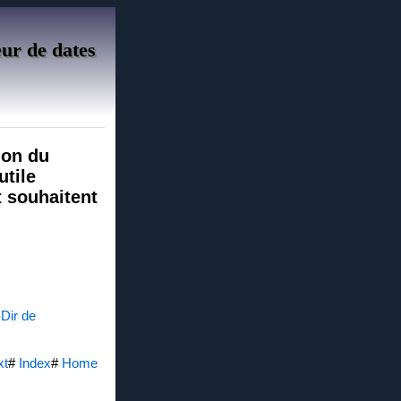
eur de dates
tion du
utile
t souhaitent
-Dir de
xt
#
Index
#
Home