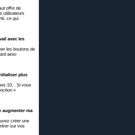
aut offre de
 utilisateurs
té, ce qui
ail avec les
cher les boutons de
ant ainsi
itialiser plus
ws 10. . Si vous
onction «
lle augmenter ma
pouvez créer une
ntrer sur vos