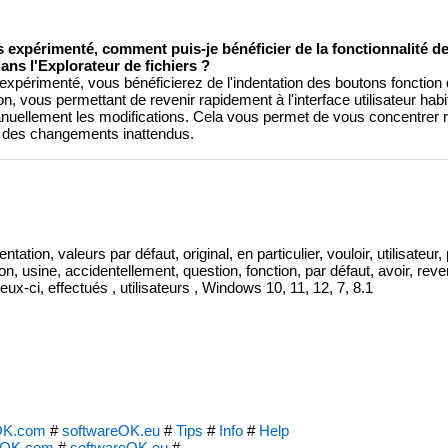
 expérimenté, comment puis-je bénéficier de la fonctionnalité de 
ans l'Explorateur de fichiers ?
 expérimenté, vous bénéficierez de l'indentation des boutons fonction de
ton, vous permettant de revenir rapidement à l'interface utilisateur habit
nuellement les modifications. Cela vous permet de vous concentrer 
ar des changements inattendus.
tation, valeurs par défaut, original, en particulier, vouloir, utilisateur,
tion, usine, accidentellement, question, fonction, par défaut, avoir, reveni
ceux-ci, effectués , utilisateurs , Windows 10, 11, 12, 7, 8.1
OK.com
#
softwareOK.eu
#
Tips
#
Info
#
Help
eOK.com
#
softwareOK.eu
#