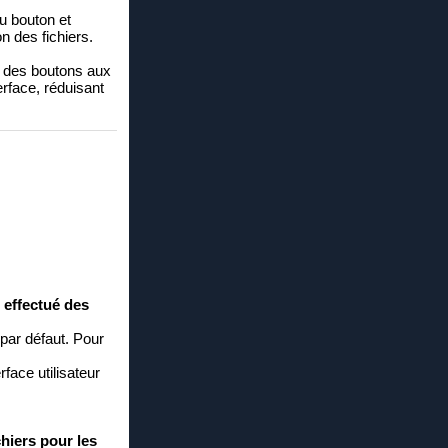
du bouton et
n des fichiers.
on des boutons aux
erface, réduisant
 effectué des
 par défaut. Pour
rface utilisateur
chiers pour les