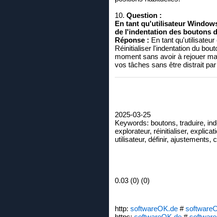
10.
Question :
En tant qu'utilisateur Windows
de l'indentation des boutons d
Réponse :
En tant qu'utilisateur
Réinitialiser l'indentation du bou
moment sans avoir à rejouer ma
vos tâches sans être distrait p
2025-03-25
Keywords: boutons, traduire, inden
explorateur, réinitialiser, explica
utilisateur, définir, ajustements, 
0.03 (0) (0)
http:
softwareOK.de
#
software
https:
softwareOK.de
#
softwar