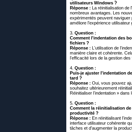
utilisateurs Windows ?
Réponse :
La réinitialisation de
nombreux avantages. Les nouveaux
expérimentés peuvent naviguer p
améliore l’expérience utilisateur 
3.
Question :
Comment l'indentation des bout
fichiers ?
Réponse :
L'utilisation de l'ind
manière claire et cohérente. Cela
l'efficacité lors de la gestion des
4.
Question :
Puis-je ajuster l'indentation d
tard ?
Réponse :
Oui, vous pouvez ajus
souhaitez ultérieurement réinitial
Réinitialiser l'indentation » dan
5.
Question :
Comment la réinitialisation de
productivité ?
Réponse :
En réinitialisant l'in
interface utilisateur cohérente 
tâches et d’augmenter la producti