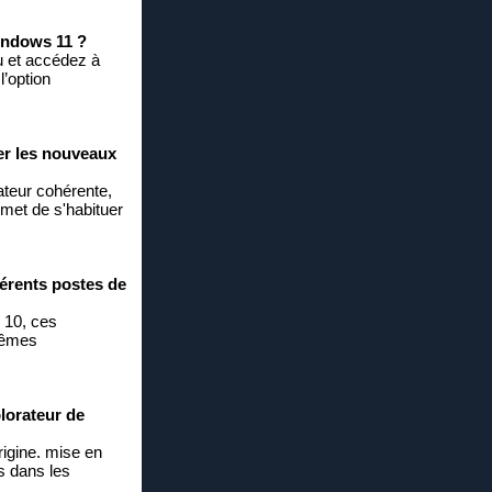
Windows 11 ?
u et accédez à
’option
mer les nouveaux
sateur cohérente,
rmet de s'habituer
férents postes de
 10, ces
 mêmes
plorateur de
origine. mise en
ts dans les