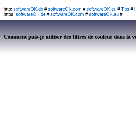
http:
softwareOK.de
#
softwareOK.com
#
softwareOK.eu
#
Tips
#
I
https:
softwareOK.de
#
softwareOK.com
#
softwareOK.eu
#
Comment puis-je utiliser des filtres de couleur dans la vu