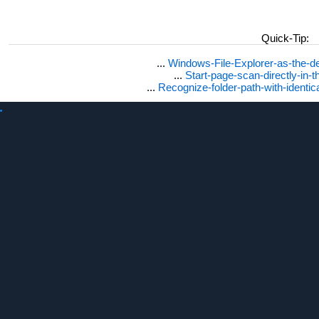
Quick-Tip:
...
Windows-File-Explorer-as-the-de
...
Start-page-scan-directly-in-t
...
Recognize-folder-path-with-identi