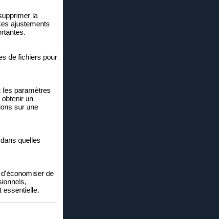
supprimer la
. Ces ajustements
ortantes.
es de fichiers pour
ez les paramètres
 obtenir un
tions sur une
 dans quelles
et d'économiser de
ssionnels,
 essentielle.