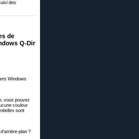
uivi des
es de
indows Q-Dir
chiers Windows
an, vous pouvez
Aucune couleur
ntielles sont
d'arrière-plan ?