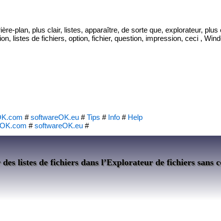
re-plan, plus clair, listes, apparaître, de sorte que, explorateur, plus c
n, listes de fichiers, option, fichier, question, impression, ceci , Win
OK.com
#
softwareOK.eu
#
Tips
#
Info
#
Help
eOK.com
#
softwareOK.eu
#
s listes de fichiers dans l’Explorateur de fichiers sans 