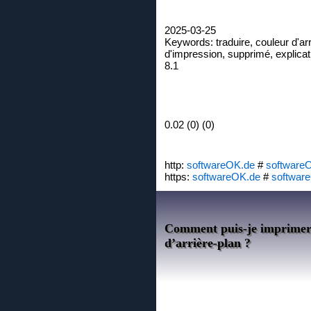
2025-03-25
Keywords: traduire, couleur d'arriè
d'impression, supprimé, explicatio
8.1
0.02 (0) (0)
http:
softwareOK.de
#
software
https:
softwareOK.de
#
softwar
Comment puis-je imprimer de
d’arrière-plan ?