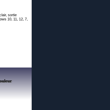
lair, sortie
dows 10, 11, 12, 7,
couleur