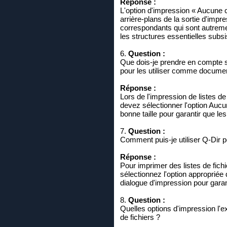
Réponse :
L'option d'impression « Aucune c
arrière-plans de la sortie d'imp
correspondants qui sont autremen
les structures essentielles subsi
6.
Question :
Que dois-je prendre en compte si
pour les utiliser comme document
Réponse :
Lors de l'impression de listes d
devez sélectionner l'option Aucu
bonne taille pour garantir que le
7.
Question :
Comment puis-je utiliser Q-Dir p
Réponse :
Pour imprimer des listes de fich
sélectionnez l'option appropriée
dialogue d'impression pour garan
8.
Question :
Quelles options d'impression l'ex
de fichiers ?