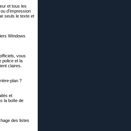
ur et tous les
S ou d'impression
e seuls le texte et
chiers Windows
fficiels, vous
police et la
ent claires.
rière-plan ?
ités et
s la boîte de
chage des listes