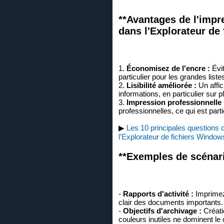
**Avantages de l'impre
dans l'Explorateur de 
1.
Économisez de l'encre :
Évit
particulier pour les grandes liste
2.
Lisibilité améliorée :
Un affic
informations, en particulier sur 
3.
Impression professionnelle 
professionnelles, ce qui est pa
▶
Les 10 principales questions d
l'Explorateur de fichiers Window
**Exemples de scénario
-
Rapports d'activité :
Imprimez 
clair des documents importants.
-
Objectifs d'archivage :
Créati
couleurs inutiles ne dominent le