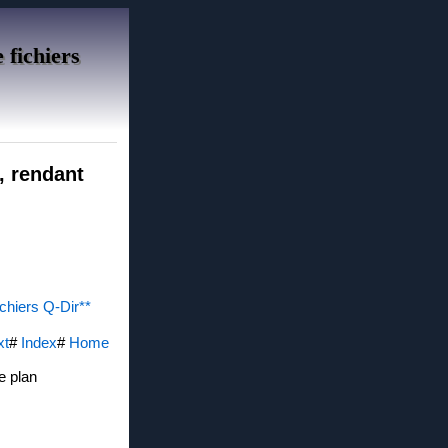
 fichiers
, rendant
ichiers Q-Dir**
xt
#
Index
#
Home