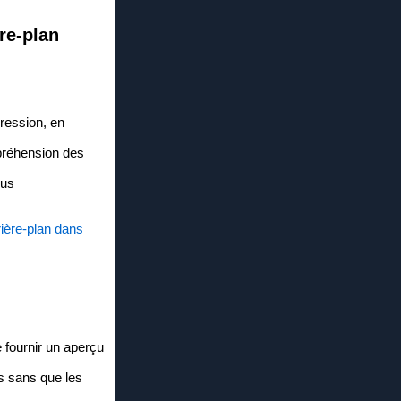
ère-plan
pression, en
ompréhension des
lus
rière-plan dans
 fournir un aperçu
s sans que les