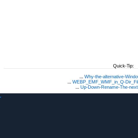
Quick-Tip:
...
Why-the-alternative-Wind
...
WEBP_EMF_WMF_in_Q-Dir_File
...
Up-Down-Rename-The-next-F