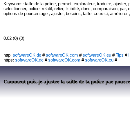
Keywords: taille de la police, permet, explorateur, traduire, ajuster,
sélectionner, police, relatif, relier, lisibilité, donc, comparaison, par,
options de pourcentage , ajuster, besoins, taille, ceux-ci, améliorer
0.02 (0) (0)
http:
softwareOK.de
#
softwareOK.com
#
softwareOK.eu
#
Tips
#
I
https:
softwareOK.de
#
softwareOK.com
#
softwareOK.eu
#
Comment puis-je ajuster la taille de la police par pour