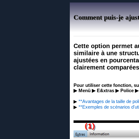
Comment puis-je ajuster
Cette option permet au
similaire à une struct
ajustées en pourcentag
clairement comparées 
Pour utiliser cette fonction, s
▶ Menü ▶ E&xtras ▶ Police ▶ 
▶
**Avantages de la taille de pol
▶
**Exemples de scénarios d'util