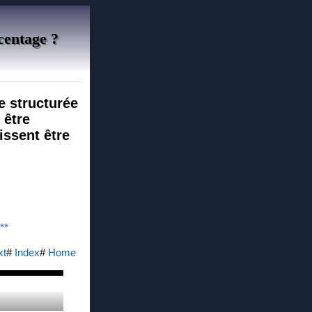
rcentage ?
e structurée
 être
issent être
**
xt
#
Index
#
Home