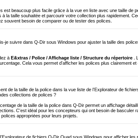
 est beaucoup plus facile grâce à la vue en liste avec une taille de po
à la taille souhaitée et parcourir votre collection plus rapidement. Ce
vez souvent besoin de comparer ou de tester des polices.
s-je suivre dans Q-Dir sous Windows pour ajuster la taille des polices
dez à
E&xtras / Police / Affichage liste / Structure du répertoire
. 
ourcentage. Cela vous permet d'afficher les polices plus clairement et d
nt de la taille de la police dans la vue liste de l'Explorateur de fichi
ndes collections de polices ?
ntage de la taille de la police dans Q-Dir permet un affichage détaillé 
ections. C'est idéal pour les concepteurs qui ont besoin de basculer 
s polices appropriées pour leurs projets.
 l'Explorateur de fichiers Q-Dir Quad sous Windows pour afficher les