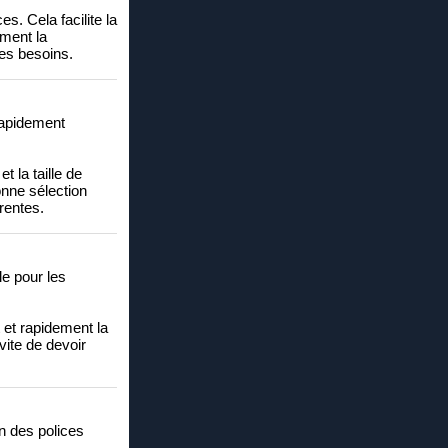
s. Cela facilite la
ement la
les besoins.
 rapidement
t la taille de
onne sélection
érentes.
le pour les
t et rapidement la
vite de devoir
on des polices