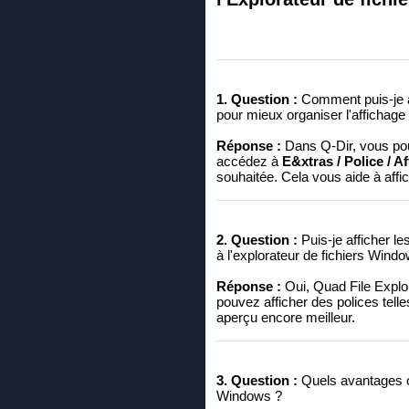
1. Question :
Comment puis-je aj
pour mieux organiser l'affichage d
Réponse :
Dans Q-Dir, vous pouve
accédez à
E&xtras / Police / A
souhaitée. Cela vous aide à affich
2. Question :
Puis-je afficher le
à l'explorateur de fichiers Wind
Réponse :
Oui, Quad File Explore
pouvez afficher des polices tell
aperçu encore meilleur.
3. Question :
Quels avantages off
Windows ?