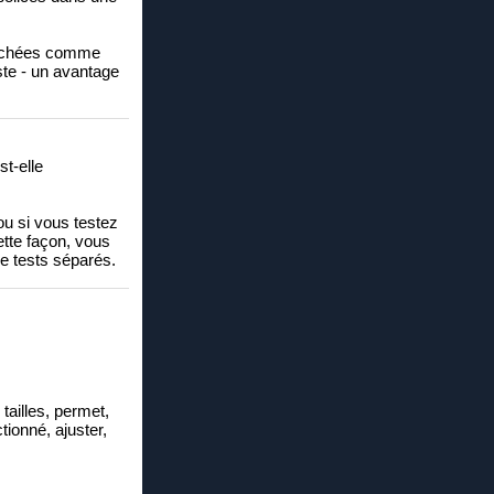
ffichées comme
ste - un avantage
st-elle
ou si vous testez
ette façon, vous
de tests séparés.
tailles, permet,
ctionné, ajuster,