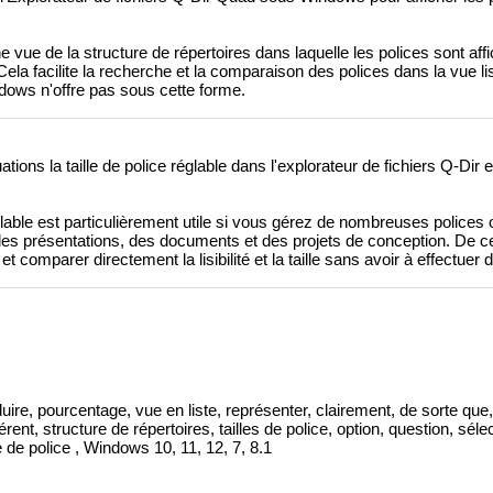
 vue de la structure de répertoires dans laquelle les polices sont a
ela facilite la recherche et la comparaison des polices dans la vue li
ndows n'offre pas sous cette forme.
tions la taille de police réglable dans l'explorateur de fichiers Q-Dir e
églable est particulièrement utile si vous gérez de nombreuses polices 
des présentations, des documents et des projets de conception. De c
t comparer directement la lisibilité et la taille sans avoir à effectuer 
uire, pourcentage, vue en liste, représenter, clairement, de sorte que, 
érent, structure de répertoires, tailles de police, option, question, séle
le de police , Windows 10, 11, 12, 7, 8.1