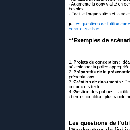
- Augmente la convivialité en per
besoins.
- Facilite l'organisation et la sé
▶
Les questions de l'utilisateur 
dans la vue liste :
**Exemples de scénario
1.
Projets de conception :
Idéal
sélectionner la police appropriée
2.
Préparatifs de la présentatio
présentations.
3.
Création de documents :
Pra
documents texte.
4.
Gestion des polices :
facilit
et en les identifiant plus rapidem
Les questions de l'ut
l'Explorateur de fichier