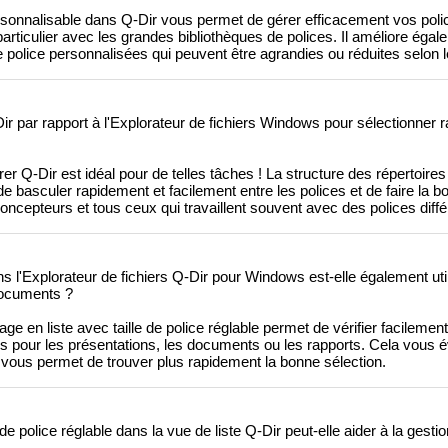
ersonnalisable dans Q-Dir vous permet de gérer efficacement vos police
articulier avec les grandes bibliothèques de polices. Il améliore égal
de police personnalisées qui peuvent être agrandies ou réduites selon 
Dir par rapport à l'Explorateur de fichiers Windows pour sélectionner
r Q-Dir est idéal pour de telles tâches ! La structure des répertoires e
e basculer rapidement et facilement entre les polices et de faire la b
 concepteurs et tous ceux qui travaillent souvent avec des polices diff
ns l'Explorateur de fichiers Q-Dir pour Windows est-elle également uti
 documents ?
ge en liste avec taille de police réglable permet de vérifier facilemen
ices pour les présentations, les documents ou les rapports. Cela vous é
 vous permet de trouver plus rapidement la bonne sélection.
e police réglable dans la vue de liste Q-Dir peut-elle aider à la gesti