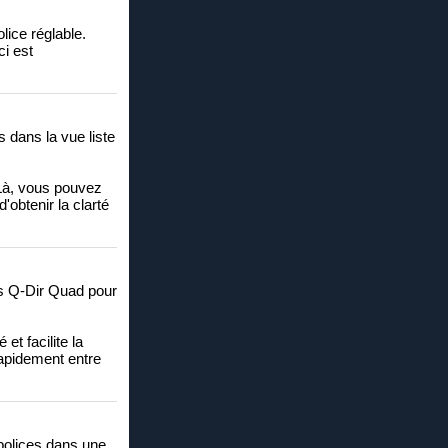
lice réglable.
ci est
 dans la vue liste
Là, vous pouvez
'obtenir la clarté
ers Q-Dir Quad pour
et facilite la
rapidement entre
 polices dans une