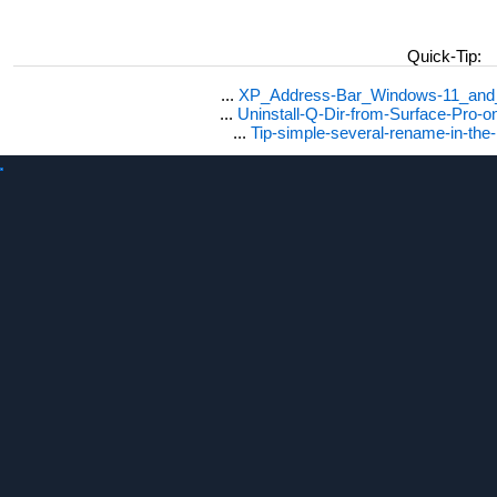
Quick-Tip:
...
XP_Address-Bar_Windows-11_and_1
...
Uninstall-Q-Dir-from-Surface-Pro
...
Tip-simple-several-rename-in-the