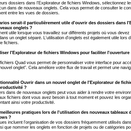
rs dossiers dans l'Explorateur de fichiers Windows, sélectionnez le
un dans de nouveaux onglets. Cela vous permet de consulter le cont
nt entre les vues de dossiers.
ios serait-il particulièrement utile d'ouvrir des dossiers dans l
veaux onglets ?
ment utile lorsque vous travaillez sur différents projets où vous deve
ans un onglet séparé. L'utilisation d'onglets est également utile lors d
e fichiers.
iser l'Explorateur de fichiers Windows pour faciliter l'ouverture
 fichiers Quad vous permet de personnaliser votre interface pour ac
nouvel onglet". Cela améliore votre flux de travail et permet une navig
ionnalité Ouvrir dans un nouvel onglet de l'Explorateur de fic
roductivité ?
ers dans de nouveaux onglets peut vous aider à rendre votre environ
aux fichiers dont vous avez besoin à tout moment et pouvez les organ
tant ainsi votre productivité.
meilleures pratiques lors de l'utilisation des nouveaux tableaux 
dows ?
ues incluent l'organisation de vos dossiers fréquemment utilisés da
si que nommer les onglets en fonction de projets ou de catégories pou