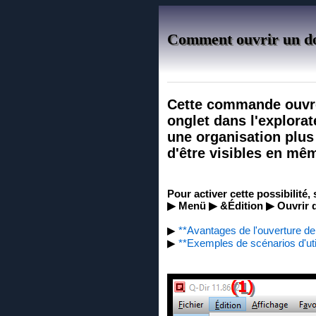
Comment ouvrir un dos
Cette commande ouvre 
onglet dans l'explorat
une organisation plus 
d'être visibles en mê
Pour activer cette possibilité,
▶ Menü ▶ &Édition ▶ Ouvrir d
▶
**Avantages de l'ouverture de
▶
**Exemples de scénarios d'util