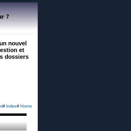
ur ?
 un nouvel
estion et
rs dossiers
xt
#
Index
#
Home