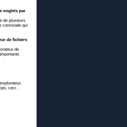
ux onglets par
e de plusieurs
e conviviale qui
ur de fichiers
lorateur de
 importants
explorateur,
mps, ceci ,