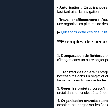
-
Autorisation :
En utilisant des
facilitant ainsi la navigation.
-
Travailler efficacement :
L'ouv
une organisation plus rapide de
▶
Questions détaillées des util
**Exemples de scénario
1.
Comparaison de fichiers :
Le
d'images dans un autre onglet p
.
2.
Transfert de fichiers :
Lorsqu'
nécessaires dans un onglet et ou
facilement des fichiers entre les
3.
Gérer les projets :
Lorsqu'il t
projet dans un onglet séparé, ce q
4.
Organisation avancée :
Lors 
dossiers pour organiser les fich