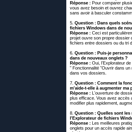
Réponse :
Pour comparer plusieu
vous avez besoin et ouvrez chac
sans avoir à basculer constamme
5.
Question :
Dans quels scénar
fichiers Windows dans de nou
Réponse :
Ceci est particulière
projet ouvre son propre dossier d
fichiers entre dossiers ou du tri d
6.
Question :
Puis-je personnal
dans de nouveaux onglets ?
Réponse :
Oui, l'Explorateur de
" Fonctionnalité "Ouvrir dans un 
dans vos dossiers.
7.
Question :
Comment la fonct
m'aide-t-elle à augmenter ma p
Réponse :
L'ouverture de dossi
plus efficace. Vous avez accès 
modifier plus rapidement, augmen
8.
Question :
Quelles sont les 
l'Explorateur de fichiers Win
Réponse :
Les meilleures pratiq
onglets pour un accès rapide ain