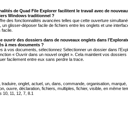
alités de Quad File Explorer facilitent le travail avec de nouvea
hiers Windows traditionnel ?
fre des fonctionnalités avancées telles que cette ouverture simultané
 un glisser-déposer facile de fichiers entre les onglets et une interfac
facile.
 ouvrir des dossiers dans de nouveaux onglets dans l'Explorate
cès à mes documents ?
ès à vos documents, sélectionnez Sélectionner un dossier dans l'Exp
fonction « Ouvrir dans un nouvel onglet ». Cela maintient vos dossiers
er facilement entre eux sans perdre la trace.
traduire, onglet, actuel, un, dans, commande, organisation, marqué, 
on, ouvre, déclaration, fichiers, multiples, fichier, visible, en même te
 10, 11, 12, 7, 8.1