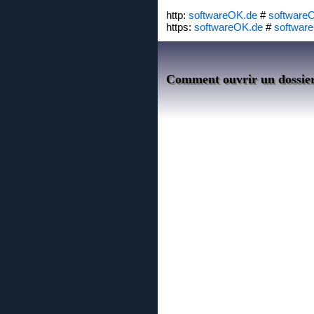
http:
softwareOK.de
#
software
https:
softwareOK.de
#
softwar
Comment ouvrir un dossier 