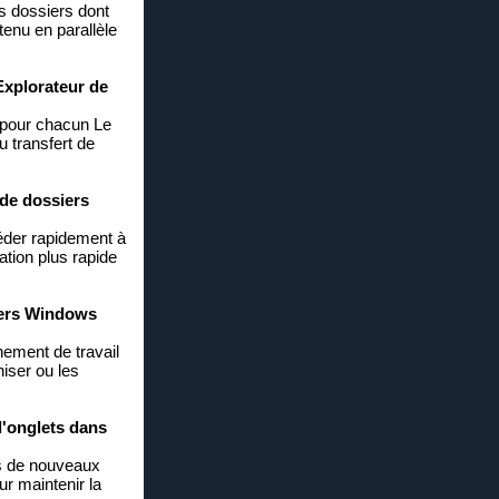
s dossiers dont
enu en parallèle
'Explorateur de
z pour chacun Le
u transfert de
 de dossiers
céder rapidement à
ation plus rapide
hiers Windows
nement de travail
iser ou les
d'onglets dans
ns de nouveaux
r maintenir la