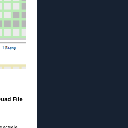
Quad File
e actuelle.