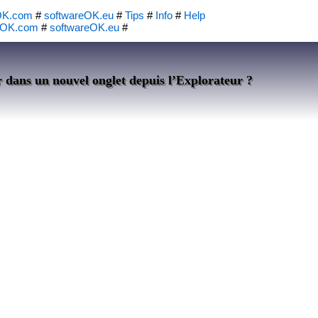
OK.com
#
softwareOK.eu
#
Tips
#
Info
#
Help
eOK.com
#
softwareOK.eu
#
dans un nouvel onglet depuis l’Explorateur ?