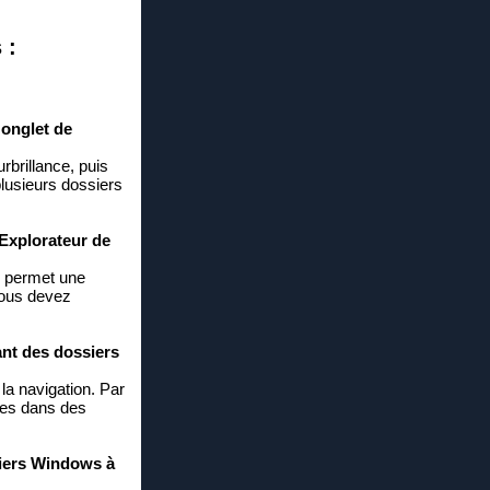
 :
 onglet de
rbrillance, puis
lusieurs dossiers
'Explorateur de
s permet une
vous devez
ant des dossiers
la navigation. Par
ces dans des
hiers Windows à