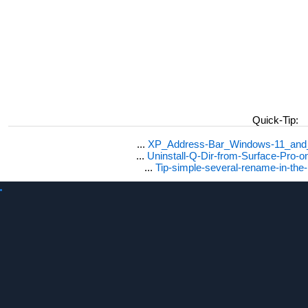
Quick-Tip:
...
XP_Address-Bar_Windows-11_and_1
...
Uninstall-Q-Dir-from-Surface-Pro
...
Tip-simple-several-rename-in-the