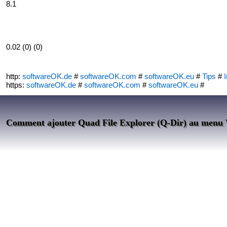
8.1
0.02 (0) (0)
http:
softwareOK.de
#
softwareOK.com
#
softwareOK.eu
#
Tips
#
I
https:
softwareOK.de
#
softwareOK.com
#
softwareOK.eu
#
Comment ajouter Quad File Explorer (Q-Dir) au menu 