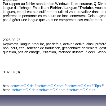
Par rapport au fichier standard de Windows 11 explorateur,
Q-Dir
of
langue d'affichage. En utilisant
Fichier / Langue / Traduire
, vous p
langues, ce qui est particulièrement utile si vous travaillez dans u
préférences personnelles en cours de fonctionnement. Cela augmente
pas à gérer une langue que vous ne comprenez pas entièrement.
2025-03-25
Keywords: langue, traduire, par défaut, activer, activé, ainsi, préféré
non, peut, ceci, fonction de traduction, gestionnaire de fichiers, ges
question, pris en charge, utilisation, interface utilisateur, ceci , Win
0.02 (0) (0)
http:
softwareOK.de
#
softwareOK.com
#
softwareOK.eu
#
Tips
#
I
https:
softwareOK.de
#
softwareOK.com
#
softwareOK.eu
#