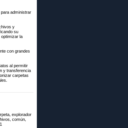
para administrar
chivos y
ficando su
 optimizar la
ente con grandes
atos al permitir
n y transferencia
onizar carpetas
les.
arpeta, explorador
rchivos, común,
.1