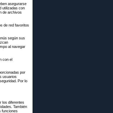
deben asegurarse
d utilizadas con
ón de archivos
 de red favoritos
menús según sus
ezcan
iempo al navegar
n con el
porcionadas por
os usuarios
seguridad. Por lo
 los diferentes
esidades. También
s funciones