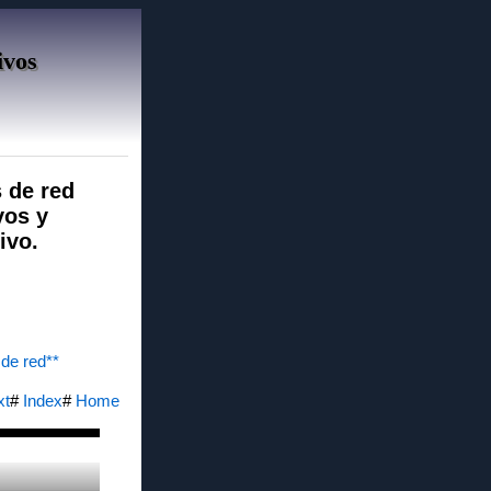
ivos
s de red
vos y
ivo.
de red**
xt
#
Index
#
Home