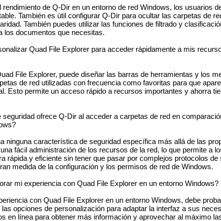
el rendimiento de Q-Dir en un entorno de red Windows, los usuarios 
able. También es útil configurar Q-Dir para ocultar las carpetas de re
idad. También puedes utilizar las funciones de filtrado y clasificaci
a los documentos que necesitas.
alizar Quad File Explorer para acceder rápidamente a mis recursos
uad File Explorer, puede diseñar las barras de herramientas y los 
petas de red utilizadas con frecuencia como favoritas para que apar
al. Esto permite un acceso rápido a recursos importantes y ahorra t
seguridad ofrece Q-Dir al acceder a carpetas de red en comparació
dows?
a ninguna característica de seguridad específica más allá de las pro
a fácil administración de los recursos de la red, lo que permite a l
 rápida y eficiente sin tener que pasar por complejos protocolos de 
gran medida de la configuración y los permisos de red de Windows.
ar mi experiencia con Quad File Explorer en un entorno Windows?
eriencia con Quad File Explorer en un entorno Windows, debe probar
r las opciones de personalización para adaptar la interfaz a sus nec
rsos en línea para obtener más información y aprovechar al máximo la