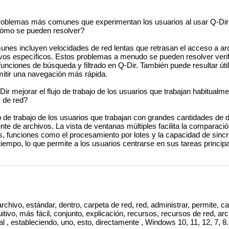
oblemas más comunes que experimentan los usuarios al usar Q-Dir 
cómo se pueden resolver?
es incluyen velocidades de red lentas que retrasan el acceso a ar
hivos específicos. Estos problemas a menudo se pueden resolver veri
funciones de búsqueda y filtrado en Q-Dir. También puede resultar útil
mitir una navegación más rápida.
 mejorar el flujo de trabajo de los usuarios que trabajan habitualm
 de red?
o de trabajo de los usuarios que trabajan con grandes cantidades de d
nte de archivos. La vista de ventanas múltiples facilita la comparació
, funciones como el procesamiento por lotes y la capacidad de sincr
iempo, lo que permite a los usuarios centrarse en sus tareas principa
rchivo, estándar, dentro, carpeta de red, red, administrar, permite, c
uitivo, más fácil, conjunto, explicación, recursos, recursos de red, a
al , estableciendo, uno, esto, directamente , Windows 10, 11, 12, 7, 8