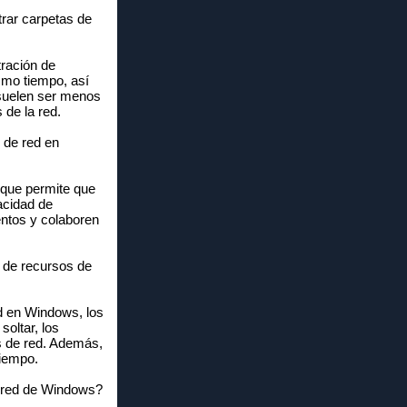
trar carpetas de
tración de
ismo tiempo, así
s suelen ser menos
 de la red.
 de red en
r que permite que
acidad de
entos y colaboren
s de recursos de
ed en Windows, los
soltar, los
s de red. Además,
tiempo.
e red de Windows?