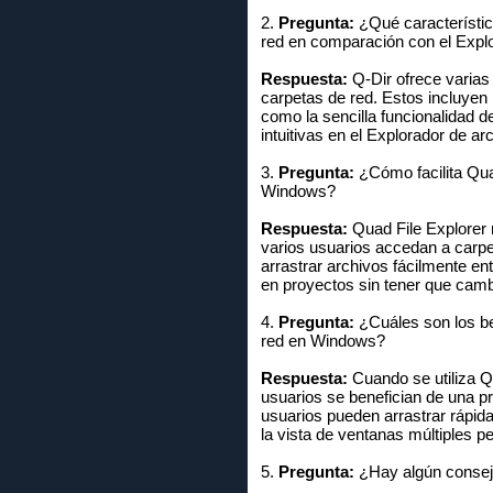
2.
Pregunta:
¿Qué característica
red en comparación con el Expl
Respuesta:
Q-Dir ofrece varias 
carpetas de red. Estos incluyen 
como la sencilla funcionalidad d
intuitivas en el Explorador de a
3.
Pregunta:
¿Cómo facilita Qua
Windows?
Respuesta:
Quad File Explorer m
varios usuarios accedan a carpe
arrastrar archivos fácilmente e
en proyectos sin tener que camb
4.
Pregunta:
¿Cuáles son los be
red en Windows?
Respuesta:
Cuando se utiliza Q
usuarios se benefician de una pr
usuarios pueden arrastrar rápi
la vista de ventanas múltiples p
5.
Pregunta:
¿Hay algún consejo