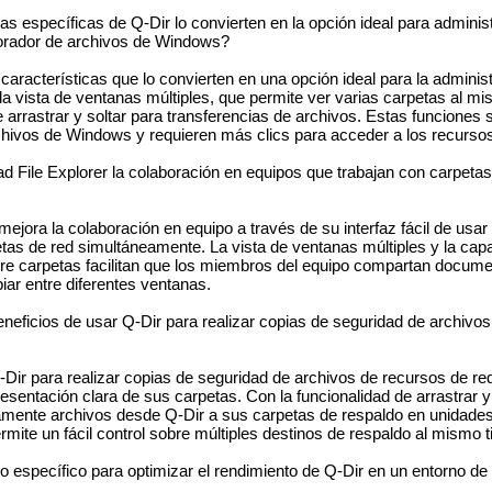
s específicas de Q-Dir lo convierten en la opción ideal para adminis
orador de archivos de Windows?
características que lo convierten en una opción ideal para la adminis
la vista de ventanas múltiples, que permite ver varias carpetas al m
e arrastrar y soltar para transferencias de archivos. Estas funcione
rchivos de Windows y requieren más clics para acceder a los recursos
d File Explorer la colaboración en equipos que trabajan con carpetas
ejora la colaboración en equipo a través de su interfaz fácil de usa
tas de red simultáneamente. La vista de ventanas múltiples y la cap
ntre carpetas facilitan que los miembros del equipo compartan docum
iar entre diferentes ventanas.
neficios de usar Q-Dir para realizar copias de seguridad de archivo
-Dir para realizar copias de seguridad de archivos de recursos de r
esentación clara de sus carpetas. Con la funcionalidad de arrastrar y 
damente archivos desde Q-Dir a sus carpetas de respaldo en unidade
ermite un fácil control sobre múltiples destinos de respaldo al mismo 
 específico para optimizar el rendimiento de Q-Dir en un entorno d