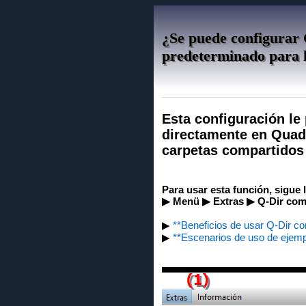
¿Se puede configurar 
predeterminado para l
Esta configuración le 
directamente en Quad 
carpetas compartidos 
Para usar esta función, sigue 
▶ Menü ▶ Extras ▶ Q-Dir como
▶
**Beneficios de usar Q-Dir c
▶
**Escenarios de uso de ejemp