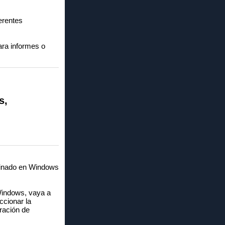
erentes
ara informes o
s,
minado en Windows
Windows, vaya a
ccionar la
ración de