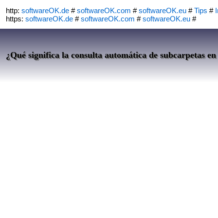
http:
softwareOK.de
#
softwareOK.com
#
softwareOK.eu
#
Tips
#
I
https:
softwareOK.de
#
softwareOK.com
#
softwareOK.eu
#
¿Qué significa la consulta automática de subcarpetas en