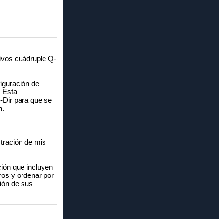
hivos cuádruple Q-
iguración de
. Esta
Q-Dir para que se
n.
stración de mis
ción que incluyen
tros y ordenar por
ción de sus