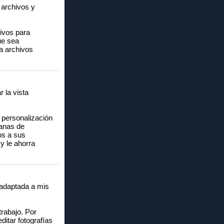
 archivos y
hivos para
ue sea
ra archivos
 la vista
y personalización
tanas de
os a sus
y le ahorra
 adaptada a mis
trabajo. Por
ditar fotografías