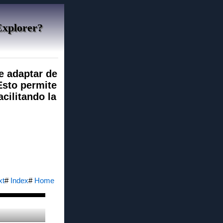
Explorer?
e adaptar de
Esto permite
cilitando la
xt
#
Index
#
Home