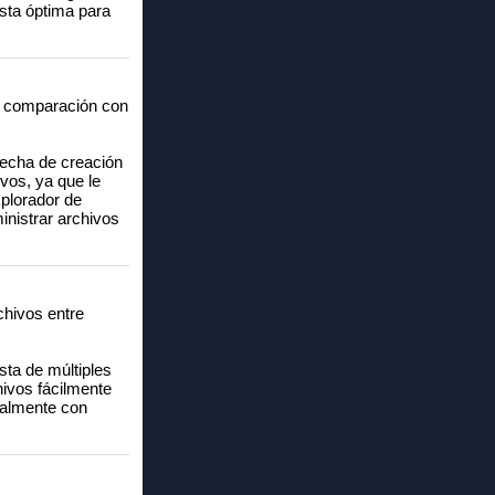
ista óptima para
en comparación con
 fecha de creación
ivos, ya que le
xplorador de
inistrar archivos
chivos entre
sta de múltiples
hivos fácilmente
tualmente con