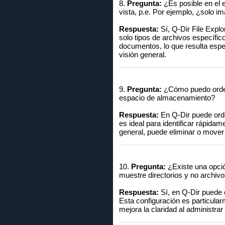
8.
Pregunta:
¿Es posible en el e
vista, p.e. Por ejemplo, ¿solo 
Respuesta:
Sí, Q-Dir File Explo
solo tipos de archivos específi
documentos, lo que resulta espe
visión general.
9.
Pregunta:
¿Cómo puedo orden
espacio de almacenamiento?
Respuesta:
En Q-Dir puede orden
es ideal para identificar rápi
general, puede eliminar o mover
10.
Pregunta:
¿Existe una opció
muestre directorios y no archivo
Respuesta:
Sí, en Q-Dir puede c
Esta configuración es particularm
mejora la claridad al administra