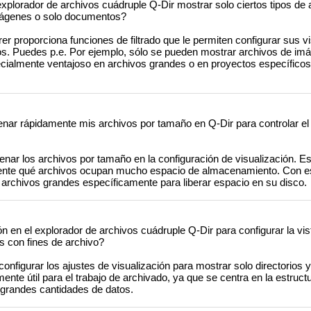
xplorador de archivos cuádruple Q-Dir mostrar solo ciertos tipos de 
imágenes o solo documentos?
rer proporciona funciones de filtrado que le permiten configurar sus v
cos. Puedes p.e. Por ejemplo, sólo se pueden mostrar archivos de im
cialmente ventajoso en archivos grandes o en proyectos específicos
ar rápidamente mis archivos por tamaño en Q-Dir para controlar e
ar los archivos por tamaño en la configuración de visualización. Es
damente qué archivos ocupan mucho espacio de almacenamiento. Con e
 archivos grandes específicamente para liberar espacio en su disco.
n en el explorador de archivos cuádruple Q-Dir para configurar la vis
s con fines de archivo?
onfigurar los ajustes de visualización para mostrar solo directorios 
ente útil para el trabajo de archivado, ya que se centra en la estruct
r grandes cantidades de datos.