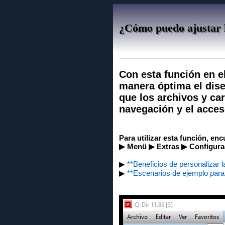
¿Cómo puedo ajustar l
Con esta función en e
manera óptima el dise
que los archivos y ca
navegación y el acces
Para utilizar esta función, en
▶ Menü ▶ Extras ▶ Configurac
▶
**Beneficios de personalizar l
▶
**Escenarios de ejemplo para 