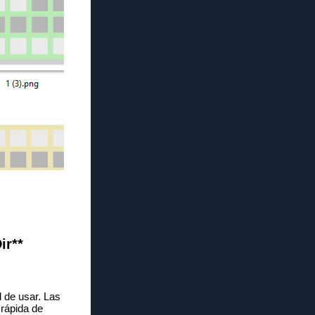
ir**
l de usar. Las
 rápida de