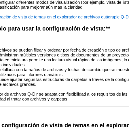
igurar diferentes modos de visualización (por ejemplo, vista de lista,
lasificación para mejorar aún más la claridad.
ración de vista de temas en el explorador de archivos cuádruple Q-
o para usar la configuración de vista:**
hivos se pueden filtrar y ordenar por fecha de creación o tipo de arch
administran múltiples versiones o tipos de documentos de un proyecto
ta en miniatura permite una lectura visual rápida de las imágenes, lo qu
s individuales.
etallada con tamaños de archivos y fechas de cambio que se muest
ilizados para informes o análisis.
ede ajustar según las estructuras de carpetas a través de la configur
de archivos grandes.
r de archivos Q-Dir se adapta con flexibilidad a los requisitos de las
dad al tratar con archivos y carpetas.
 configuración de vista de temas en el explora