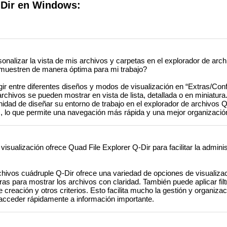
-Dir en Windows:
alizar la vista de mis archivos y carpetas en el explorador de arc
muestren de manera óptima para mi trabajo?
ir entre diferentes diseños y modos de visualización en “Extras/Conf
archivos se pueden mostrar en vista de lista, detallada o en miniatura
tunidad de diseñar su entorno de trabajo en el explorador de archivos 
, lo que permite una navegación más rápida y una mejor organizació
sualización ofrece Quad File Explorer Q-Dir para facilitar la admini
chivos cuádruple Q-Dir ofrece una variedad de opciones de visualiza
turas para mostrar los archivos con claridad. También puede aplicar fil
 creación y otros criterios. Esto facilita mucho la gestión y organiza
acceder rápidamente a información importante.