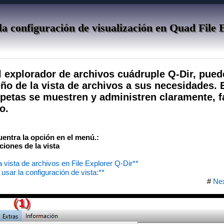
a configuración de visualización en Quad File 
l explorador de archivos cuádruple Q-Dir, pued
ño de la vista de archivos a sus necesidades. 
rpetas se muestren y administren claramente, fa
o.
cuentra la opción en el menú.:
iones de la vista
a vista de archivos en File Explorer Q-Dir**
usar la configuración de vista:**
#
Ne