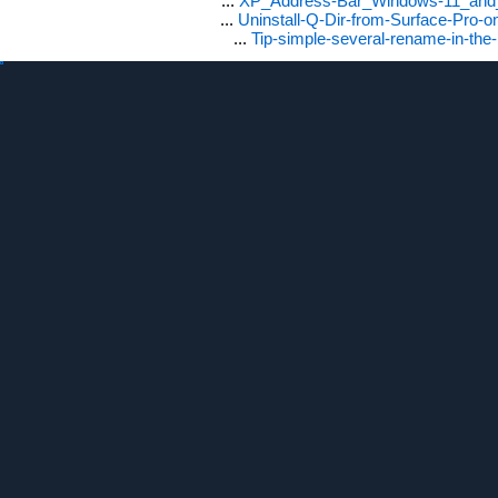
...
XP_Address-Bar_Windows-11_and_1
...
Uninstall-Q-Dir-from-Surface-Pro
...
Tip-simple-several-rename-in-the