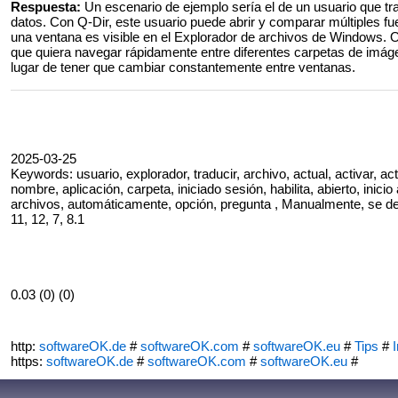
Respuesta:
Un escenario de ejemplo sería el de un usuario que t
datos. Con Q-Dir, este usuario puede abrir y comparar múltiples f
una ventana es visible en el Explorador de archivos de Windows. Ot
que quiera navegar rápidamente entre diferentes carpetas de imág
lugar de tener que cambiar constantemente entre ventanas.
2025-03-25
Keywords: usuario, explorador, traducir, archivo, actual, activar, act
nombre, aplicación, carpeta, iniciado sesión, habilita, abierto, inicio 
archivos, automáticamente, opción, pregunta , Manualmente, se d
11, 12, 7, 8.1
0.03 (0) (0)
http:
softwareOK.de
#
softwareOK.com
#
softwareOK.eu
#
Tips
#
I
https:
softwareOK.de
#
softwareOK.com
#
softwareOK.eu
#