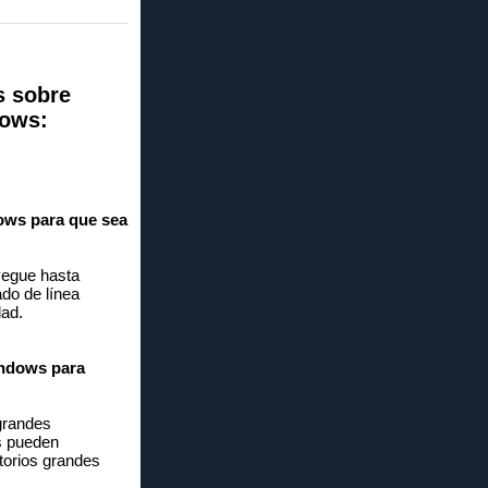
s sobre
dows:
dows para que sea
avegue hasta
ado de línea
dad.
indows para
 grandes
os pueden
ctorios grandes