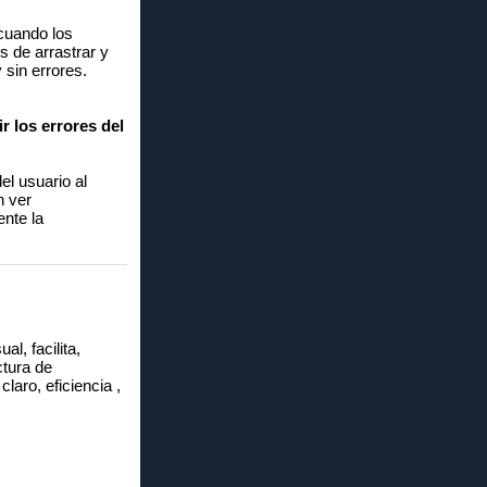
 cuando los
s de arrastrar y
 sin errores.
 los errores del
el usuario al
n ver
nte la
al, facilita,
ctura de
laro, eficiencia ,