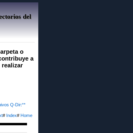
ectorios del
carpeta o
 contribuye a
 realizar
hivos Q-Dir:**
xt
#
Index
#
Home