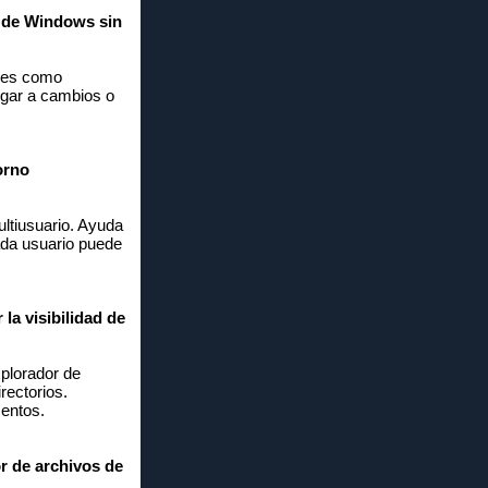
s de Windows sin
ores como
ugar a cambios o
orno
ultiusuario. Ayuda
ada usuario puede
la visibilidad de
xplorador de
rectorios.
mentos.
or de archivos de