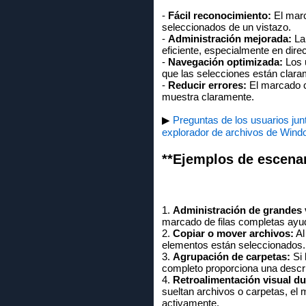
-
Fácil reconocimiento:
El marc
seleccionados de un vistazo.
-
Administración mejorada:
La 
eficiente, especialmente en dire
-
Navegación optimizada:
Los 
que las selecciones están clara
-
Reducir errores:
El marcado cl
muestra claramente.
▶
Preguntas de los usuarios jun
explorador de archivos de Wind
**Ejemplos de escenar
1.
Administración de grandes 
marcado de filas completas ayud
2.
Copiar o mover archivos:
Al
elementos están seleccionados. 
3.
Agrupación de carpetas:
Si 
completo proporciona una descri
4.
Retroalimentación visual dur
sueltan archivos o carpetas, el
activamente.