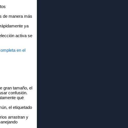
ntos
tas de manera más
 rápidamente ya
elección activa se
completa en el
e gran tamaño, el
usar confusión.
iatamente qué
ún, el etiquetado
ios arrastran y
manejando