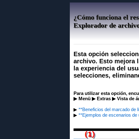
¿Cómo funciona el resa
Explorador de archiv
Esta opción seleccion
archivo. Esto mejora l
la experiencia del usu
selecciones, eliminan
Para utilizar esta opción, enc
▶ Menü ▶ Extras ▶ Vista de ár
▶
**Beneficios del marcado de l
▶
**Ejemplos de escenarios de 