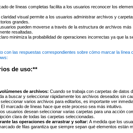
ado de líneas completas facilita a los usuarios reconocer los eleme
claridad visual permite a los usuarios administrar archivos y carpe
ctorios grandes.
usuarios pueden moverse a través de la estructura de archivos más
mente resaltadas.
aro minimiza la probabilidad de operaciones incorrectas ya que la s
to con las respuestas correspondientes sobre cómo marcar la línea 
ows:
ios de uso:**
volúmenes de archivos:
Cuando se trabaja con carpetas de datos d
a a buscar y seleccionar rápidamente los archivos deseados sin ca
 seleccionar varios archivos para editarlos, es importante ver inmed
El marcado de líneas hace que este proceso sea más intuitivo.
los usuarios desean seleccionar varias carpetas para una acción com
pción clara de todas las carpetas seleccionadas.
ante las operaciones de arrastrar y soltar:
A medida que los usuar
 marcado de filas garantiza que siempre sepan qué elementos están 