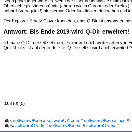
Noch praktischer wäre es, wenn der User ausgewählte QuickLinks in
Oberfläche platzieren könnte (ähnlich wie in Chrome oder Firefox)
schnell (very quick!) aktivierbar. Oder funktioniert das schon und ic
Der Explorer-Ersatz Clover kann das, aber Q-Dir ist ansonsten bes
Antwort: Bis Ende 2019 wird Q-Dir erweitert!
Ich baue Q-Dir derzeit sehr um, es kommt noch weiter arten von F
QuickLinks ist auf der to-do liste. Q-Dir selbst wird auch erweiter
0.03 (0) (0)
http:
softwareOK.de
#
softwareOK.com
#
softwareOK.eu
#
Tips
#
I
https:
softwareOK.de
#
softwareOK.com
#
softwareOK.eu
#