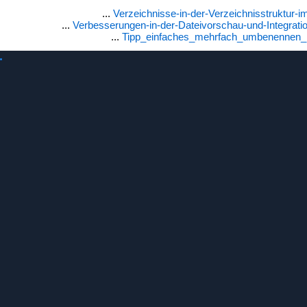
...
Verzeichnisse-in-der-Verzeichnisstruktur
...
Verbesserungen-in-der-Dateivorschau-und-Integrat
...
Tipp_einfaches_mehrfach_umbenennen_i