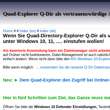
Quad-Explorer Q-Dir als vertrauenswürdige
Home
# #
Index (en)
#
Index (de)
Wenn Sie Quad-Directory-Explorer Q-Dir als
unter Windows 10, 11, .... einstufen wollen!
Als kastrierte Anwendung kann ein Dateimanager nicht arbeite
auf Ordner nicht funktionieren, Datei-Management ist auch natürlic
einfach ändern. Wenn nicht dann bitte den
MS-Windows-10-Explor
Bitte wenn möglich
... verwenden Sie die neueste Q-Dir Dateiman
Neu: ►
Dem Quad-Explorer den Zugriff bei Ordne
Hier in fünf Schritten zum Ziel, das Ganze muss 
Öffnen Sie bitte die
Windows 10 Defender Einstellungen,
Tasten