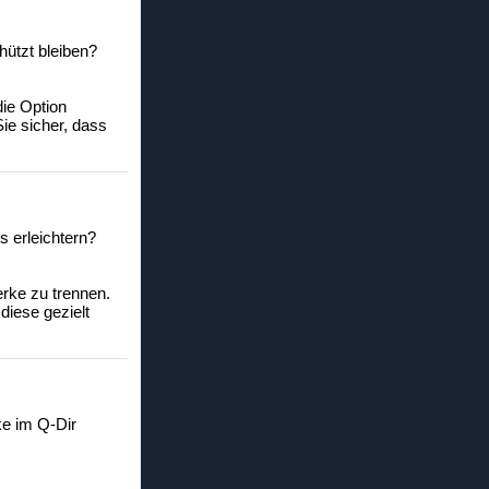
hützt bleiben?
ie Option
ie sicher, dass
s erleichtern?
erke zu trennen.
diese gezielt
ke im Q-Dir