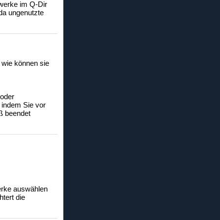
fwerke im Q-Dir
 da ungenutzte
 wie können sie
 oder
 indem Sie vor
ß beendet
werke auswählen
tert die