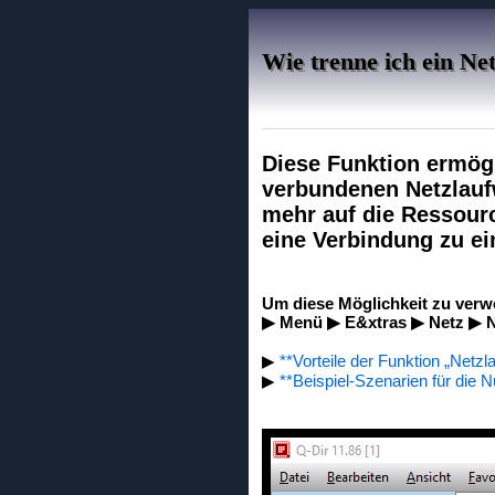
Wie trenne ich ein N
Diese Funktion ermögl
verbundenen Netzlaufw
mehr auf die Ressour
eine Verbindung zu ei
Um diese Möglichkeit zu verw
▶ Menü ▶ E&xtras ▶ Netz ▶ N
▶
**Vorteile der Funktion „Netzl
▶
**Beispiel-Szenarien für die N