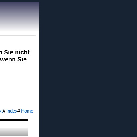
 Sie nicht
 wenn Sie
xt
#
Index
#
Home