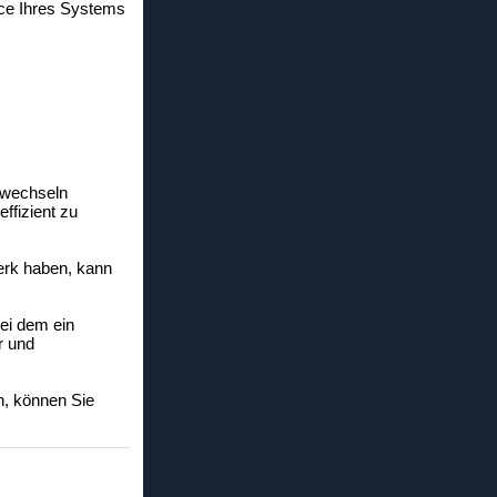
nce Ihres Systems
 wechseln
ffizient zu
werk haben, kann
ei dem ein
r und
n, können Sie