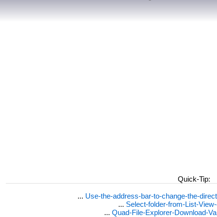
Quick-Tip:
...
Use-the-address-bar-to-change-the-dire
...
Select-folder-from-List-View
...
Quad-File-Explorer-Download-Va