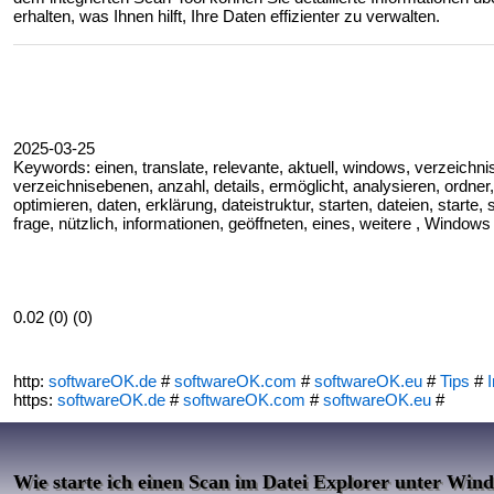
erhalten, was Ihnen hilft, Ihre Daten effizienter zu verwalten.
2025-03-25
Keywords: einen, translate, relevante, aktuell, windows, verzeichni
verzeichnisebenen, anzahl, details, ermöglicht, analysieren, ordner
optimieren, daten, erklärung, dateistruktur, starten, dateien, starte,
frage, nützlich, informationen, geöffneten, eines, weitere , Windows 
0.02 (0) (0)
http:
softwareOK.de
#
softwareOK.com
#
softwareOK.eu
#
Tips
#
I
https:
softwareOK.de
#
softwareOK.com
#
softwareOK.eu
#
Wie starte ich einen Scan im Datei Explorer unter Win