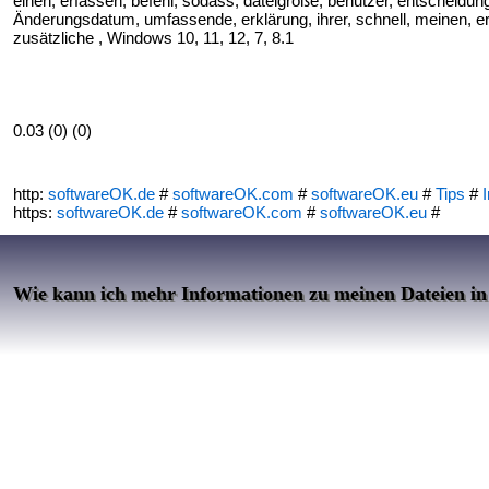
einen, erfassen, befehl, sodass, dateigröße, benutzer, entscheidung
Änderungsdatum, umfassende, erklärung, ihrer, schnell, meinen, erhalt
zusätzliche , Windows 10, 11, 12, 7, 8.1
0.03 (0) (0)
http:
softwareOK.de
#
softwareOK.com
#
softwareOK.eu
#
Tips
#
I
https:
softwareOK.de
#
softwareOK.com
#
softwareOK.eu
#
Wie kann ich mehr Informationen zu meinen Dateien in 