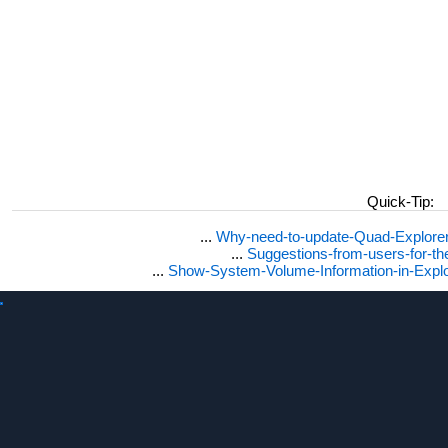
Quick-Tip:
...
Why-need-to-update-Quad-Explore
...
Suggestions-from-users-for-t
...
Show-System-Volume-Information-in-Expl