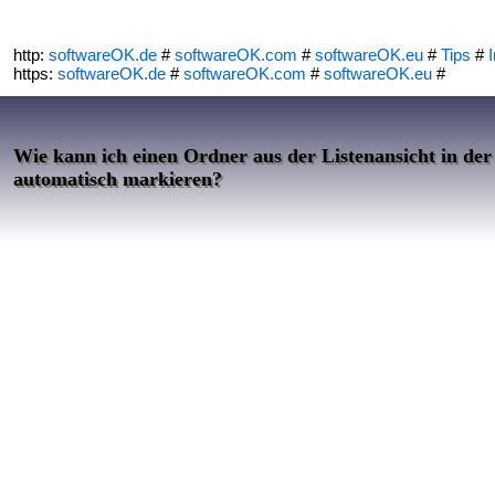
http:
softwareOK.de
#
softwareOK.com
#
softwareOK.eu
#
Tips
#
I
https:
softwareOK.de
#
softwareOK.com
#
softwareOK.eu
#
Wie kann ich einen Ordner aus der Listenansicht in der
automatisch markieren?