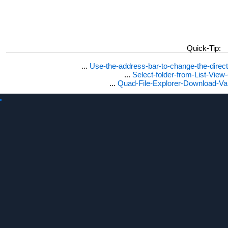
Quick-Tip:
...
Use-the-address-bar-to-change-the-dire
...
Select-folder-from-List-View
...
Quad-File-Explorer-Download-Va