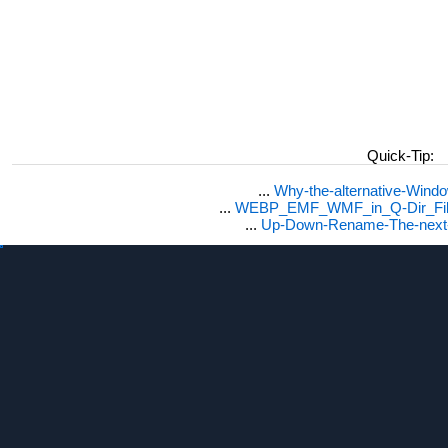
Quick-Tip:
...
Why-the-alternative-Wind
...
WEBP_EMF_WMF_in_Q-Dir_File
...
Up-Down-Rename-The-next-F