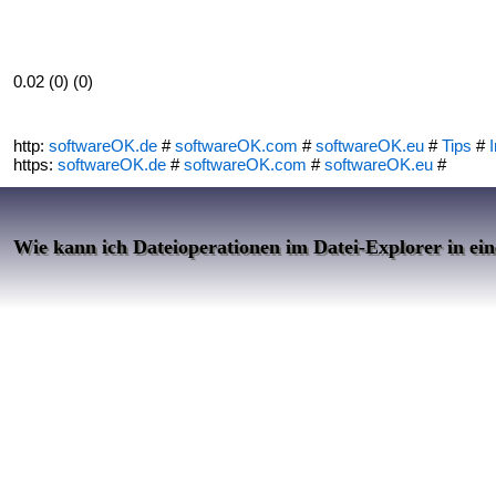
0.02 (0) (0)
http:
softwareOK.de
#
softwareOK.com
#
softwareOK.eu
#
Tips
#
I
https:
softwareOK.de
#
softwareOK.com
#
softwareOK.eu
#
Wie kann ich Dateioperationen im Datei-Explorer in ein