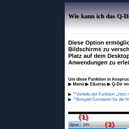
Wie kann ich das Q-Di
Diese Option ermöglich
Bildschirms zu versch
Platz auf dem Desktop
Anwendungen zu erlei
Um diese Funktion in Anspruc
▶ Menü ▶ E&xtras ▶ Q-Dir imme
▶
**Vorteile der Funktion „Jetzt
▶
**Beispiel-Szenarien für die N