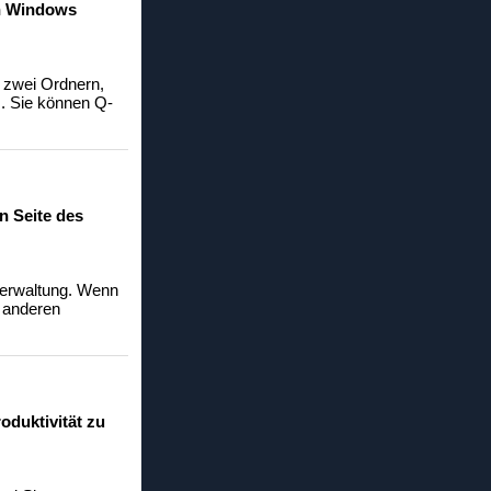
on Windows
n zwei Ordnern,
s. Sie können Q-
n Seite des
iverwaltung. Wenn
r anderen
oduktivität zu