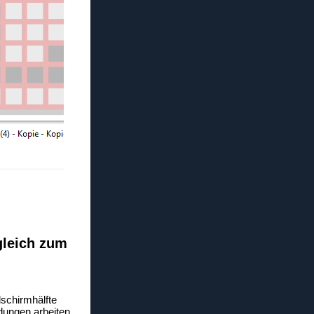
rgleich zum
dschirmhälfte
dungen arbeiten.