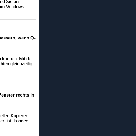
end Sie an
en im Windows
rbessern, wenn Q-
n können. Mit der
ten gleichzeitig
enster rechts in
ellen Kopieren
ert ist, können