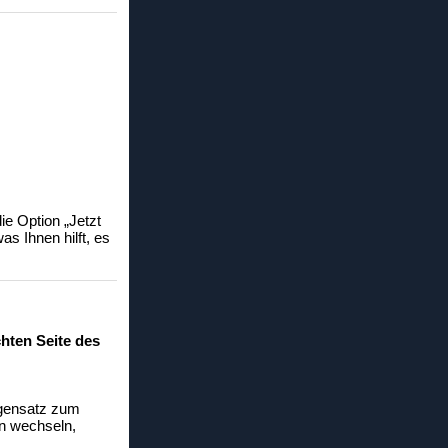
ie Option „Jetzt
as Ihnen hilft, es
chten Seite des
Gegensatz zum
n wechseln,