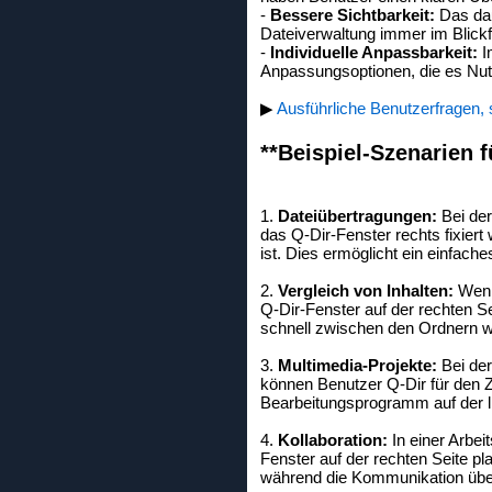
-
Bessere Sichtbarkeit:
Das dau
Dateiverwaltung immer im Blickfe
-
Individuelle Anpassbarkeit:
I
Anpassungsoptionen, die es Nutz
▶
Ausführliche Benutzerfragen,
**Beispiel-Szenarien f
1.
Dateiübertragungen:
Bei der
das Q-Dir-Fenster rechts fixier
ist. Dies ermöglicht ein einfach
2.
Vergleich von Inhalten:
Wenn 
Q-Dir-Fenster auf der rechten S
schnell zwischen den Ordnern w
3.
Multimedia-Projekte:
Bei der
können Benutzer Q-Dir für den Z
Bearbeitungsprogramm auf der li
4.
Kollaboration:
In einer Arbei
Fenster auf der rechten Seite p
während die Kommunikation über e