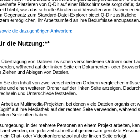
erhafte Platzieren von Q-Dir auf einer Bildschirmseite sorgt dafür, d
ld bleibt, was das schnelle Abrufen und Verwalten von Dateien erleic
m Gegensatz zum Standard-Datei-Explorer bietet Q-Dir zusätzliche
ern ermöglichen, ihr Arbeitsumfeld an ihre Bedürfnisse anzupassen.
 sowie die dazugehörigen Antworten:
ür die Nutzung:**
 Übertragung von Dateien zwischen verschiedenen Ordnern oder La
t werden, während auf der linken Seite ein Dokumenten- oder Browserf
es Ziehen und Ablegen von Dateien.
Sie den Inhalt von zwei verschiedenen Ordnern vergleichen müssen
eite und einen weiteren Ordner auf der linken Seite anzeigen. Dadurc
echseln und Unterschiede feststellen.
 Arbeit an Multimedia-Projekten, bei denen viele Dateien organisiert
ugriff auf ihre Mediathek auf der rechten Seite verwenden, während s
nken Seite offen haben.
tsumgebung, in der mehrere Personen an einem Projekt arbeiten, kan
latziert werden, um jederzeit schnell auf gemeinsam genutzte Ressou
in Chat- oder Videokonferenztool auf der linken Seite erfolgt.