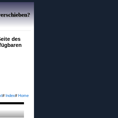
verschieben?
Seite des
rfügbaren
xt
#
Index
#
Home