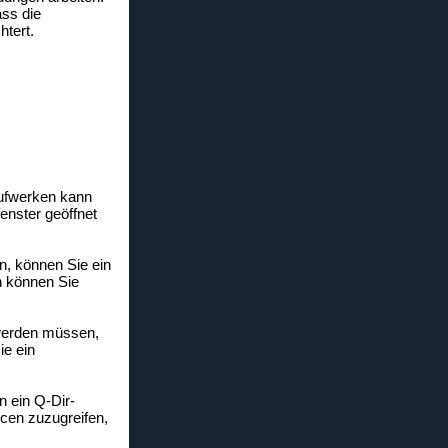
ass die
htert.
ufwerken kann
enster geöffnet
, können Sie ein
h können Sie
 werden müssen,
ie ein
n ein Q-Dir-
rcen zuzugreifen,