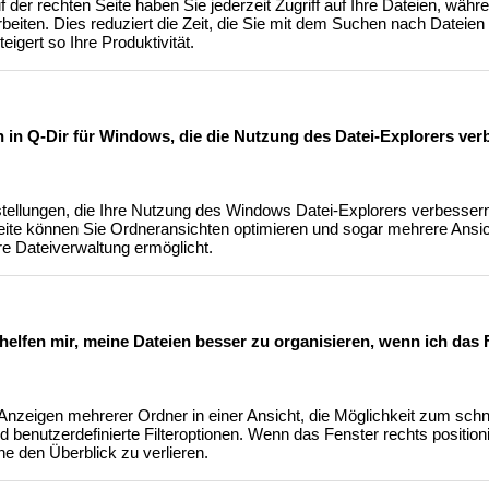
 der rechten Seite haben Sie jederzeit Zugriff auf Ihre Dateien, währ
rbeiten. Dies reduziert die Zeit, die Sie mit dem Suchen nach Datei
eigert so Ihre Produktivität.
en in Q-Dir für Windows, die die Nutzung des Datei-Explorers ve
stellungen, die Ihre Nutzung des Windows Datei-Explorers verbesser
Seite können Sie Ordneransichten optimieren und sogar mehrere Ansich
ere Dateiverwaltung ermöglicht.
elfen mir, meine Dateien besser zu organisieren, wenn ich das F
 Anzeigen mehrerer Ordner in einer Ansicht, die Möglichkeit zum schn
benutzerdefinierte Filteroptionen. Wenn das Fenster rechts positioni
e den Überblick zu verlieren.