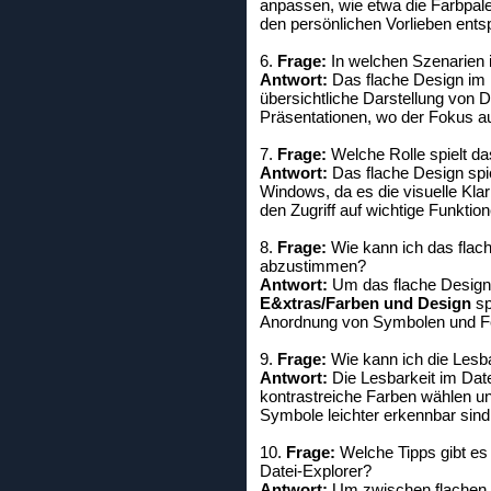
anpassen, wie etwa die Farbpalett
den persönlichen Vorlieben entsp
6.
Frage:
In welchen Szenarien i
Antwort:
Das flache Design im D
übersichtliche Darstellung von D
Präsentationen, wo der Fokus au
7.
Frage:
Welche Rolle spielt da
Antwort:
Das flache Design spie
Windows, da es die visuelle Klarh
den Zugriff auf wichtige Funktio
8.
Frage:
Wie kann ich das flac
abzustimmen?
Antwort:
Um das flache Design 
E&xtras/Farben und Design
sp
Anordnung von Symbolen und Fen
9.
Frage:
Wie kann ich die Lesb
Antwort:
Die Lesbarkeit im Dat
kontrastreiche Farben wählen un
Symbole leichter erkennbar sind
10.
Frage:
Welche Tipps gibt es
Datei-Explorer?
Antwort:
Um zwischen flachen D