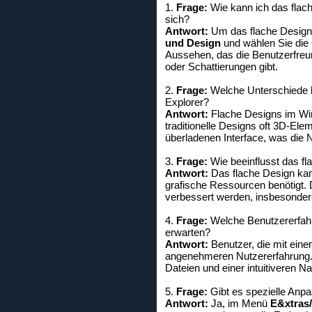
1.
Frage:
Wie kann ich das flach
sich?
Antwort:
Um das flache Design 
und Design
und wählen Sie die 
Aussehen, das die Benutzerfreun
oder Schattierungen gibt.
2.
Frage:
Welche Unterschiede b
Explorer?
Antwort:
Flache Designs im Win
traditionelle Designs oft 3D-El
überladenen Interface, was die N
3.
Frage:
Wie beeinflusst das fl
Antwort:
Das flache Design kann
grafische Ressourcen benötigt. 
verbessert werden, insbesondere
4.
Frage:
Welche Benutzererfahr
erwarten?
Antwort:
Benutzer, die mit eine
angenehmeren Nutzererfahrung. D
Dateien und einer intuitiveren Na
5.
Frage:
Gibt es spezielle Anp
Antwort:
Ja, im Menü
E&xtras