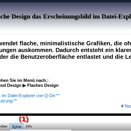
lache Design das Erscheinungsbild im Datei-Exp
wendet flache, minimalistische Grafiken, die o
rungen auskommen. Dadurch entsteht ein klarer
 der die Benutzeroberfläche entlastet und die L
ehen Sie im Menü nach.:
nd Design ▶ Flaches Design
s im Datei-Explorer von Q-Dir:**
utzung:**
#
Ne