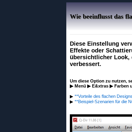
Wie beeinflusst das f
Diese Einstellung ver
Effekte oder Schattie
übersichtlicher Look,
verbessert.
Um diese Option zu nutzen, s
▶ Menü ▶ E&xtras ▶ Farben u
▶
**Vorteile des flachen Design
▶
**Beispiel-Szenarien für die N