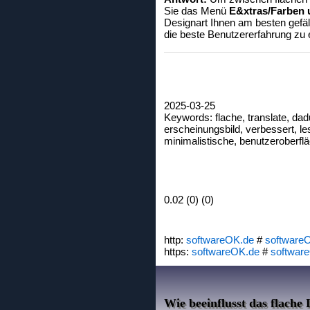
Sie das Menü
E&xtras/Farben 
Designart Ihnen am besten gefäl
die beste Benutzererfahrung zu e
2025-03-25
Keywords: flache, translate, dad
erscheinungsbild, verbessert, lesb
minimalistische, benutzeroberfläc
0.02 (0) (0)
http:
softwareOK.de
#
software
https:
softwareOK.de
#
softwar
Wie beeinflusst das flache