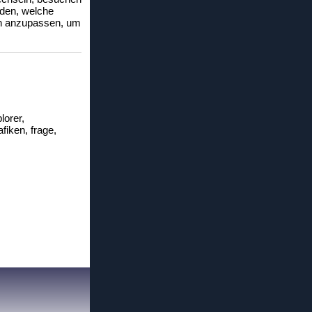
nden, welche
sen anzupassen, um
lorer,
afiken, frage,