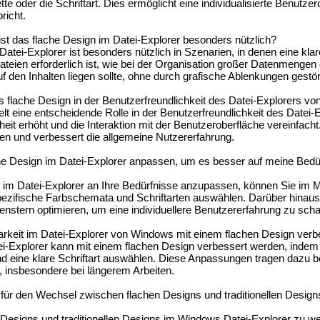
e oder die Schriftart. Dies ermöglicht eine individualisierte Benutzer
richt.
st das flache Design im Datei-Explorer besonders nützlich?
atei-Explorer ist besonders nützlich in Szenarien, in denen eine kla
ateien erforderlich ist, wie bei der Organisation großer Datenmengen 
f den Inhalten liegen sollte, ohne durch grafische Ablenkungen gestö
s flache Design in der Benutzerfreundlichkeit des Datei-Explorers 
lt eine entscheidende Rolle in der Benutzerfreundlichkeit des Datei-
eit erhöht und die Interaktion mit der Benutzeroberfläche vereinfacht.
nen und verbessert die allgemeine Nutzererfahrung.
he Design im Datei-Explorer anpassen, um es besser auf meine Bedü
im Datei-Explorer an Ihre Bedürfnisse anzupassen, können Sie im 
ezifische Farbschemata und Schriftarten auswählen. Darüber hinaus
stern optimieren, um eine individuellere Benutzererfahrung zu scha
arkeit im Datei-Explorer von Windows mit einem flachen Design ver
ei-Explorer kann mit einem flachen Design verbessert werden, indem
d eine klare Schriftart auswählen. Diese Anpassungen tragen dazu b
, insbesondere bei längerem Arbeiten.
 für den Wechsel zwischen flachen Designs und traditionellen Desig
esigns und traditionellen Designs im Windows Datei-Explorer zu w