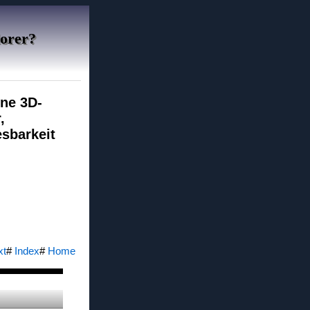
lorer?
hne 3D-
,
esbarkeit
xt
#
Index
#
Home