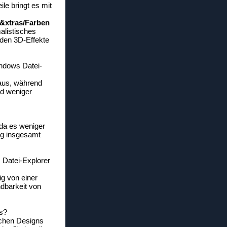
le bringt es mit
&xtras/Farben
alistisches
nden 3D-Effekte
ndows Datei-
aus, während
nd weniger
 da es weniger
ng insgesamt
 Datei-Explorer
ig von einer
ndbarkeit von
ws?
achen Designs