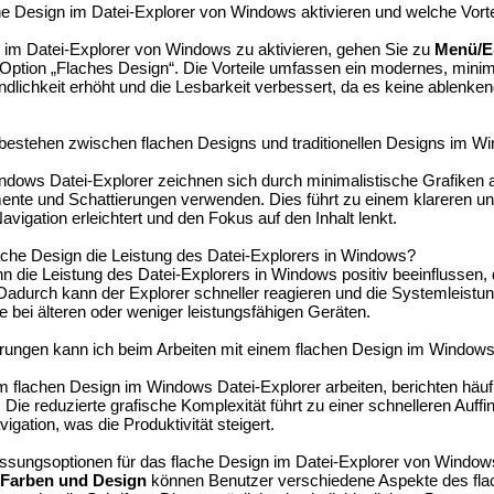
e Design im Datei-Explorer von Windows aktivieren und welche Vortei
im Datei-Explorer von Windows zu aktivieren, gehen Sie zu
Menü/E
Option „Flaches Design“. Die Vorteile umfassen ein modernes, minim
dlichkeit erhöht und die Lesbarkeit verbessert, da es keine ablenke
estehen zwischen flachen Designs und traditionellen Designs im Wi
dows Datei-Explorer zeichnen sich durch minimalistische Grafiken 
emente und Schattierungen verwenden. Dies führt zu einem klareren u
avigation erleichtert und den Fokus auf den Inhalt lenkt.
ache Design die Leistung des Datei-Explorers in Windows?
 die Leistung des Datei-Explorers in Windows positiv beeinflussen,
Dadurch kann der Explorer schneller reagieren und die Systemleistu
 bei älteren oder weniger leistungsfähigen Geräten.
ungen kann ich beim Arbeiten mit einem flachen Design im Windows
m flachen Design im Windows Datei-Explorer arbeiten, berichten häuf
ie reduzierte grafische Komplexität führt zu einer schnelleren Auffi
vigation, was die Produktivität steigert.
assungsoptionen für das flache Design im Datei-Explorer von Windo
/Farben und Design
können Benutzer verschiedene Aspekte des fl