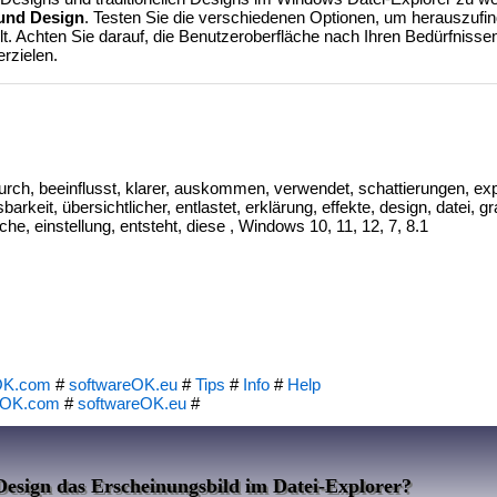
und Design
. Testen Sie die verschiedenen Optionen, um herauszufi
lt. Achten Sie darauf, die Benutzeroberfläche nach Ihren Bedürfnis
rzielen.
urch, beeinflusst, klarer, auskommen, verwendet, schattierungen, exp
arkeit, übersichtlicher, entlastet, erklärung, effekte, design, datei, gr
he, einstellung, entsteht, diese , Windows 10, 11, 12, 7, 8.1
OK.com
#
softwareOK.eu
#
Tips
#
Info
#
Help
eOK.com
#
softwareOK.eu
#
 Design das Erscheinungsbild im Datei-Explorer?