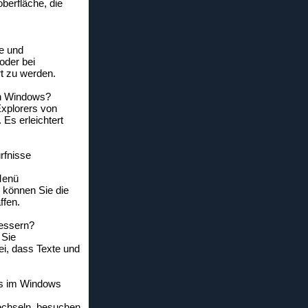
oberfläche, die
re und
oder bei
rt zu werden.
von Windows?
Explorers von
 Es erleichtert
rfnisse
Menü
 können Sie die
ffen.
bessern?
 Sie
ei, dass Texte und
ns im Windows
echseln, besuchen