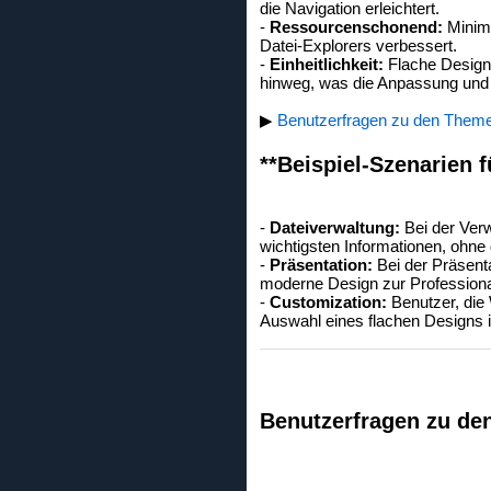
die Navigation erleichtert.
-
Ressourcenschonend:
Minima
Datei-Explorers verbessert.
-
Einheitlichkeit:
Flache Design
hinweg, was die Anpassung und N
▶
Benutzerfragen zu den Theme
**Beispiel-Szenarien f
-
Dateiverwaltung:
Bei der Verw
wichtigsten Informationen, ohn
-
Präsentation:
Bei der Präsent
moderne Design zur Professionali
-
Customization:
Benutzer, die
Auswahl eines flachen Designs i
Benutzerfragen zu de