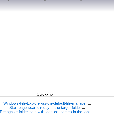
Quick-Tip:
...
Windows-File-Explorer-as-the-default-file-manager
...
...
Start-page-scan-directly-in-the-target-folder
...
Recognize-folder-path-with-identical-names-in-the-tabs
...