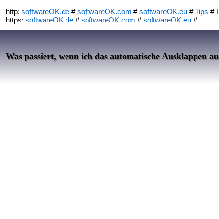
http:
softwareOK.de
#
softwareOK.com
#
softwareOK.eu
#
Tips
#
I
https:
softwareOK.de
#
softwareOK.com
#
softwareOK.eu
#
Was passiert, wenn ich das automatische Ausklappen auf