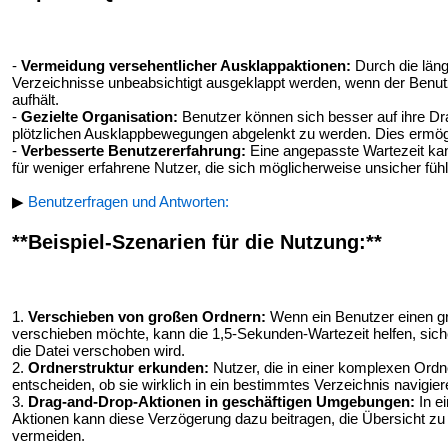
-
Vermeidung versehentlicher Ausklappaktionen:
Durch die läng
Verzeichnisse unbeabsichtigt ausgeklappt werden, wenn der Benutz
aufhält.
-
Gezielte Organisation:
Benutzer können sich besser auf ihre Dr
plötzlichen Ausklappbewegungen abgelenkt zu werden. Dies ermöglic
-
Verbesserte Benutzererfahrung:
Eine angepasste Wartezeit kan
für weniger erfahrene Nutzer, die sich möglicherweise unsicher füh
▶
Benutzerfragen und Antworten:
**Beispiel-Szenarien für die Nutzung:**
1.
Verschieben von großen Ordnern:
Wenn ein Benutzer einen gr
verschieben möchte, kann die 1,5-Sekunden-Wartezeit helfen, sich
die Datei verschoben wird.
2.
Ordnerstruktur erkunden:
Nutzer, die in einer komplexen Ordn
entscheiden, ob sie wirklich in ein bestimmtes Verzeichnis navigier
3.
Drag-and-Drop-Aktionen in geschäftigen Umgebungen:
In e
Aktionen kann diese Verzögerung dazu beitragen, die Übersicht z
vermeiden.