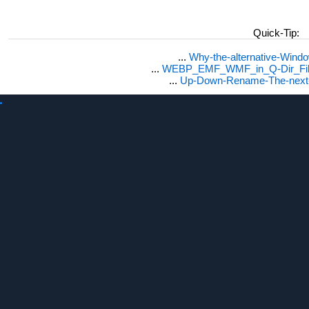
Quick-Tip:
...
Why-the-alternative-Wind
...
WEBP_EMF_WMF_in_Q-Dir_File
...
Up-Down-Rename-The-next-F