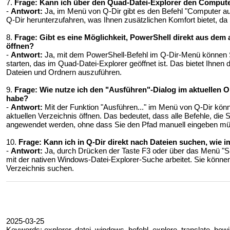
7.
Frage:
Kann ich über den Quad-Datei-Explorer den Compute
-
Antwort:
Ja, im Menü von Q-Dir gibt es den Befehl "Computer au
Q-Dir herunterzufahren, was Ihnen zusätzlichen Komfort bietet, d
8.
Frage:
Gibt es eine Möglichkeit, PowerShell direkt aus dem 
öffnen?
-
Antwort:
Ja, mit dem PowerShell-Befehl im Q-Dir-Menü können Si
starten, das im Quad-Datei-Explorer geöffnet ist. Das bietet Ihnen d
Dateien und Ordnern auszuführen.
9.
Frage:
Wie nutze ich den "Ausführen"-Dialog im aktuellen O
habe?
-
Antwort:
Mit der Funktion "Ausführen..." im Menü von Q-Dir kön
aktuellen Verzeichnis öffnen. Das bedeutet, dass alle Befehle, die 
angewendet werden, ohne dass Sie den Pfad manuell eingeben m
10.
Frage:
Kann ich in Q-Dir direkt nach Dateien suchen, wie
-
Antwort:
Ja, durch Drücken der Taste F3 oder über das Menü "Su
mit der nativen Windows-Datei-Explorer-Suche arbeitet. Sie könne
Verzeichnis suchen.
2025-03-25
Keywords: explorer, datei, windows, befehl, explore, translate, bew