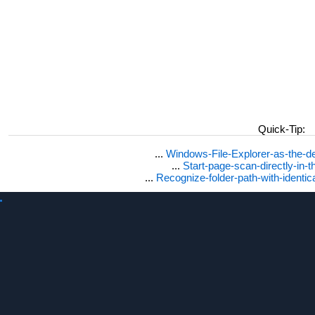
Quick-Tip:
...
Windows-File-Explorer-as-the-de
...
Start-page-scan-directly-in-t
...
Recognize-folder-path-with-identi