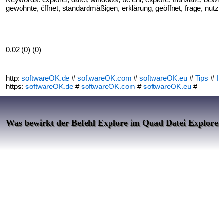
gewohnte, öffnet, standardmäßigen, erklärung, geöffnet, frage, nutze
0.02 (0) (0)
http:
softwareOK.de
#
softwareOK.com
#
softwareOK.eu
#
Tips
#
I
https:
softwareOK.de
#
softwareOK.com
#
softwareOK.eu
#
Was bewirkt der Befehl Explore im Quad Datei Explore