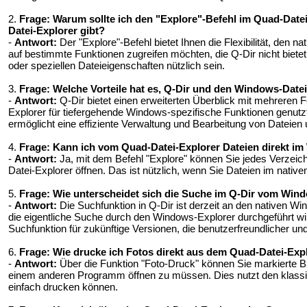
2.
Frage:
Warum sollte ich den "Explore"-Befehl im Quad-Dat
Datei-Explorer gibt?
-
Antwort:
Der "Explore"-Befehl bietet Ihnen die Flexibilität, den 
auf bestimmte Funktionen zugreifen möchten, die Q-Dir nicht biete
oder speziellen Dateieigenschaften nützlich sein.
3.
Frage:
Welche Vorteile hat es, Q-Dir und den Windows-Datei
-
Antwort:
Q-Dir bietet einen erweiterten Überblick mit mehreren
Explorer für tiefergehende Windows-spezifische Funktionen genutzt
ermöglicht eine effiziente Verwaltung und Bearbeitung von Dateien
4.
Frage:
Kann ich vom Quad-Datei-Explorer Dateien direkt im
-
Antwort:
Ja, mit dem Befehl "Explore" können Sie jedes Verzeichn
Datei-Explorer öffnen. Das ist nützlich, wenn Sie Dateien im na
5.
Frage:
Wie unterscheidet sich die Suche im Q-Dir vom Win
-
Antwort:
Die Suchfunktion in Q-Dir ist derzeit an den nativen W
die eigentliche Suche durch den Windows-Explorer durchgeführt wir
Suchfunktion für zukünftige Versionen, die benutzerfreundlicher und
6.
Frage:
Wie drucke ich Fotos direkt aus dem Quad-Datei-Exp
-
Antwort:
Über die Funktion "Foto-Druck" können Sie markierte Bil
einem anderen Programm öffnen zu müssen. Dies nutzt den klass
einfach drucken können.