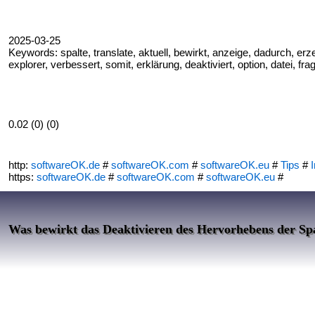
2025-03-25
Keywords: spalte, translate, aktuell, bewirkt, anzeige, dadurch, erze
explorer, verbessert, somit, erklärung, deaktiviert, option, datei, fra
0.02 (0) (0)
http:
softwareOK.de
#
softwareOK.com
#
softwareOK.eu
#
Tips
#
I
https:
softwareOK.de
#
softwareOK.com
#
softwareOK.eu
#
Was bewirkt das Deaktivieren des Hervorhebens der Spa