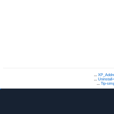
...
XP_Addre
...
Uninstal
...
Tip-sim