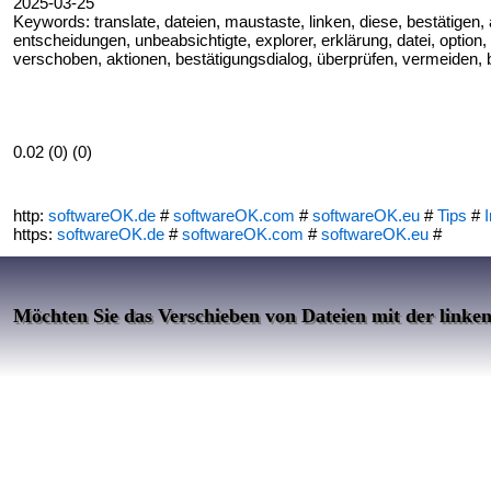
2025-03-25
Keywords: translate, dateien, maustaste, linken, diese, bestätigen, 
entscheidungen, unbeabsichtigte, explorer, erklärung, datei, option,
verschoben, aktionen, bestätigungsdialog, überprüfen, vermeiden, b
0.02 (0) (0)
http:
softwareOK.de
#
softwareOK.com
#
softwareOK.eu
#
Tips
#
I
https:
softwareOK.de
#
softwareOK.com
#
softwareOK.eu
#
Möchten Sie das Verschieben von Dateien mit der linken