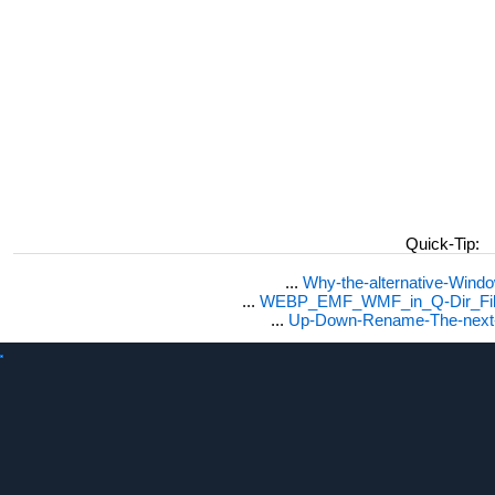
Quick-Tip:
...
Why-the-alternative-Wind
...
WEBP_EMF_WMF_in_Q-Dir_File
...
Up-Down-Rename-The-next-F