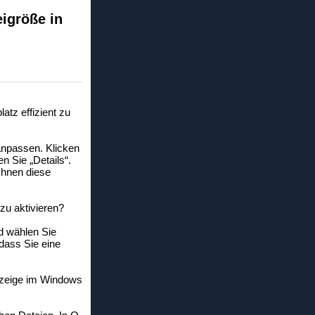
igröße in
tz effizient zu
anpassen. Klicken
n Sie „Details“.
Ihnen diese
zu aktivieren?
d wählen Sie
dass Sie eine
anzeige im Windows