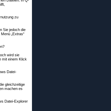
hen Dateien. In Q-
ft,
rnutzung zu
n Sie jedoch die
m Menü „Extras“
en?
och wird sie
 mit einem Klick
ows Datei-
ie gleichzeitige
onen machen es
ws Datei-Explorer