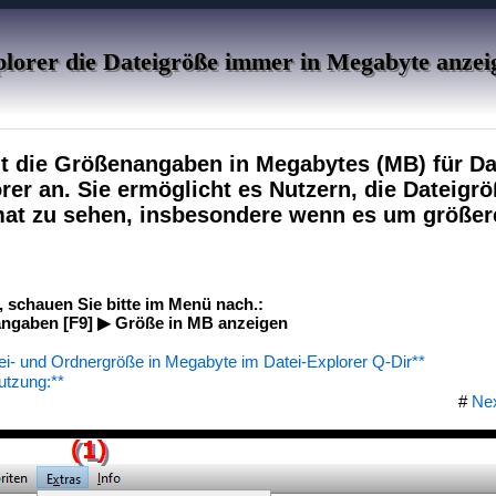
plorer die Dateigröße immer in Megabyte anzei
gt die Größenangaben in Megabytes (MB) für D
rer an. Sie ermöglicht es Nutzern, die Dateigr
mat zu sehen, insbesondere wenn es um größer
, schauen Sie bitte im Menü nach.:
ngaben [F9] ▶ Größe in MB anzeigen
tei- und Ordnergröße in Megabyte im Datei-Explorer Q-Dir**
utzung:**
#
Ne