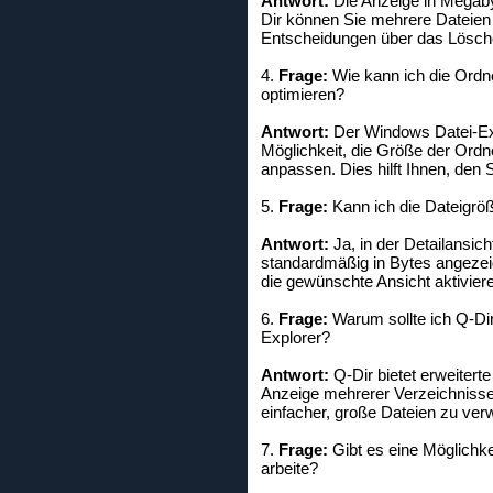
Antwort:
Die Anzeige in Megabyt
Dir können Sie mehrere Dateien 
Entscheidungen über das Lösche
4.
Frage:
Wie kann ich die Ordn
optimieren?
Antwort:
Der Windows Datei-Exp
Möglichkeit, die Größe der Ord
anpassen. Dies hilft Ihnen, den 
5.
Frage:
Kann ich die Dateigrö
Antwort:
Ja, in der Detailansic
standardmäßig in Bytes angezei
die gewünschte Ansicht aktivier
6.
Frage:
Warum sollte ich Q-Di
Explorer?
Antwort:
Q-Dir bietet erweiterte
Anzeige mehrerer Verzeichnisse
einfacher, große Dateien zu verw
7.
Frage:
Gibt es eine Möglichke
arbeite?