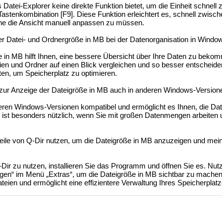
tei-Explorer keine direkte Funktion bietet, um die Einheit schnell 
 Tastenkombination [F9]. Diese Funktion erleichtert es, schnell zwis
ne die Ansicht manuell anpassen zu müssen.
der Datei- und Ordnergröße in MB bei der Datenorganisation in Windo
in MB hilft Ihnen, eine bessere Übersicht über Ihre Daten zu bekom
en und Ordner auf einen Blick vergleichen und so besser entscheide
en, um Speicherplatz zu optimieren.
 zur Anzeige der Dateigröße in MB auch in anderen Windows-Version
reren Windows-Versionen kompatibel und ermöglicht es Ihnen, die Da
t ist besonders nützlich, wenn Sie mit großen Datenmengen arbeiten 
teile von Q-Dir nutzen, um die Dateigröße in MB anzuzeigen und mei
Dir zu nutzen, installieren Sie das Programm und öffnen Sie es. Nutz
en“ im Menü „Extras“, um die Dateigröße in MB sichtbar zu machen.
ateien und ermöglicht eine effizientere Verwaltung Ihres Speicherplatz