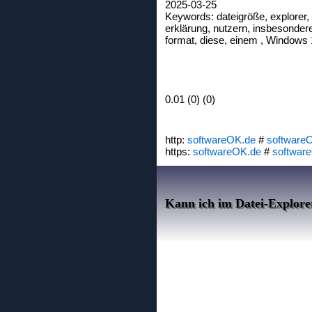
2025-03-25
Keywords: dateigröße, explorer, 
erklärung, nutzern, insbesondere
format, diese, einem , Windows 1
0.01 (0) (0)
http:
softwareOK.de
#
software
https:
softwareOK.de
#
softwar
Kann ich im Datei-Explore