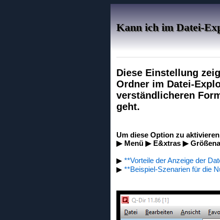
Kann ich im Datei-Ex
Diese Einstellung zei
Ordner im Datei-Explo
verständlicheren For
geht.
Um diese Option zu aktivieren
▶ Menü ▶ E&xtras ▶ Größena
▶
**Vorteile der Anzeige der Da
▶
**Beispiel-Szenarien für die N