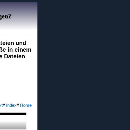
gen?
ateien und
öße in einem
e Dateien
xt
#
Index
#
Home