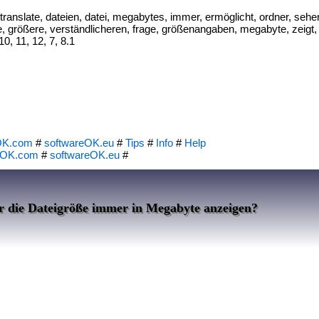
translate, dateien, datei, megabytes, immer, ermöglicht, ordner, sehe
, größere, verständlicheren, frage, größenangaben, megabyte, zeigt, 
0, 11, 12, 7, 8.1
OK.com
#
softwareOK.eu
#
Tips
#
Info
#
Help
eOK.com
#
softwareOK.eu
#
r die Dateigröße immer in Megabyte anzeigen?