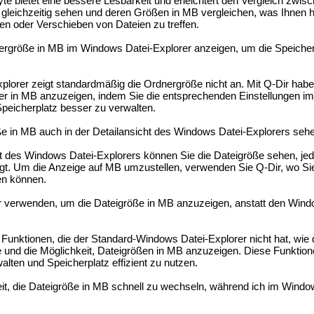
e bietet eine bessere Lesbarkeit und erleichtert den Vergleich zwisc
gleichzeitig sehen und deren Größen in MB vergleichen, was Ihnen hil
n oder Verschieben von Dateien zu treffen.
ergröße in MB im Windows Datei-Explorer anzeigen, um die Speiche
lorer zeigt standardmäßig die Ordnergröße nicht an. Mit Q-Dir habe
ner in MB anzuzeigen, indem Sie die entsprechenden Einstellungen i
Speicherplatz besser zu verwalten.
ße in MB auch in der Detailansicht des Windows Datei-Explorers seh
ht des Windows Datei-Explorers können Sie die Dateigröße sehen, jed
gt. Um die Anzeige auf MB umzustellen, verwenden Sie Q-Dir, wo Sie
en können.
r verwenden, um die Dateigröße in MB anzuzeigen, anstatt den Wind
 Funktionen, die der Standard-Windows Datei-Explorer nicht hat, wie d
 und die Möglichkeit, Dateigrößen in MB anzuzeigen. Diese Funkti
alten und Speicherplatz effizient zu nutzen.
it, die Dateigröße in MB schnell zu wechseln, während ich im Windo