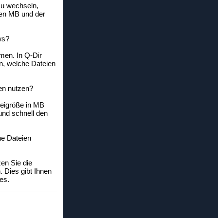
zu wechseln,
chen MB und der
ws?
men. In Q-Dir
n, welche Dateien
en nutzen?
teigröße in MB
und schnell den
ne Dateien
en Sie die
 Dies gibt Ihnen
es.