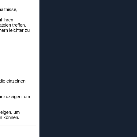
ältnisse,
f ihren
eien treffen.
ern leichter zu
 die einzelnen
 anzuzeigen, um
zeigen, um
en können.