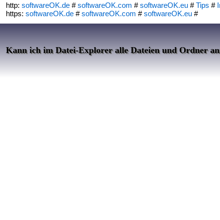
http:
softwareOK.de
#
softwareOK.com
#
softwareOK.eu
#
Tips
#
I
https:
softwareOK.de
#
softwareOK.com
#
softwareOK.eu
#
Kann ich im Datei-Explorer alle Dateien und Ordner an