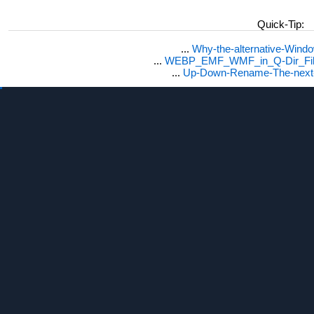
Quick-Tip:
...
Why-the-alternative-Wind
...
WEBP_EMF_WMF_in_Q-Dir_File
...
Up-Down-Rename-The-next-F