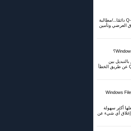
لحماية ملفاتك في Q-Dir، عليك تفعيل الاستعلام الأمني. للقيام بذلك، انتقل إلى "E&xtras" وحدد "Q-Dir دائمًا.../مطالبة
مما يساعدك على تجنب الإغلاق العرضي وتأمين
وم بالتبديل بين
الملفات بشكل متكرر. إذا كنت تريد التأكد من عدم فقدان عملك، فيمكن أن تمنعك هذه الميزة من إغلاق Q-Dir عن طريق الخطأ
هل هناك طريقة لتخصيص موجه الأمان في Q-Dir لجعله أكثر سهولة في الاستخدام أثناء العمل في Windows File
اعي لجعلها أكثر سهولة
م إغلاق أي شيء عن