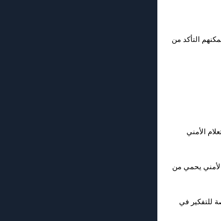
كنهم التأكد من
التغييرات قبل إغلاق Q-Dir. يمنحك الاستعلام الأمني ​​
أمني ​​يحمي من
صة للتفكير في