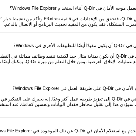
Q-D أثناء استخدام Windows File Explorer؟
ستمرت المشكلة، فقد يكون من المفيد تحديث البرنامج أو الاتصال بالدعم.
أخرى في Windows؟
نعم، يمكن للاستعلام الأمني ​​في Q-Dir أن يكون بمثابة مثال جيد لكيفية تنفيذ وظائف مماثلة 
العديد من البرامج حماية مماثلة لمنع عمليات الإغلاق الع
ل في Windows File Explorer؟
يؤدي تنشيط الاستعلام الأمني ​​في Q-Dir إلى تعزيز طريقة عمل أكثر وعيًا. إنه يجبرك على ال
 Q-Dir عن تلك الموجودة في Windows File Explorer؟