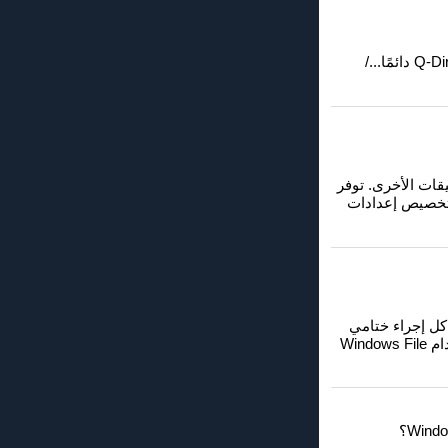
إذا لم يعمل موجه الأمان في Q-Dir، فتحقق من الإعدادات في قائمة E&xtras وتأكد من تنشيط خيار "Q-Dir دائمًا.../
في التطبيقات الأخرى. توفر
رضية. ومن خلال التعلم من ميزة Q-Dir، يمكنك أيضًا تخصيص إعدادات
تفكير في كل إجراء ختامي
ويمنحك الفرصة للتحقق من عملك. سيؤدي هذا إلى تقليل مخاطر فقدان البيانات وتحسين كفاءتك عند استخدام Windows File