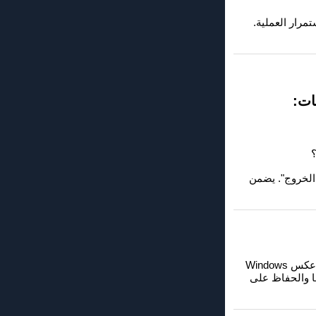
File E عن طريق الخطأ أثناء استمرار العملية.
ات:
.../الاستعلام الأمني ​​قبل الخروج". يضمن
الاستعلام الأمني ​​في Q-Dir يحمي من فقدان البيانات عن طريق طلب تأكيد إضافي قبل الإغلاق. على عكس Windows
لاق غير المرغوب فيها والحفاظ على