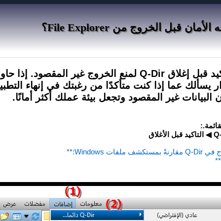
 قبل الخروج من File Explorer؟
سيطالبك هذا الإعداد بالتأكيد قبل إغلاق Q-Dir لمنع الخروج غير المقصود
ر يسألك عما إذا كنت متأكدًا من رغبتك في إنهاء التطب
البيانات غير المقصود وتجعل بيئة عملك أكثر أمانًا.
ائمة.:
 Windows:**
*