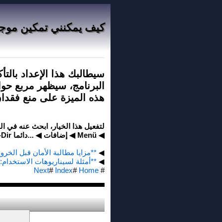
كيف يمكنني تمكين موجه الأمان
البرنامج، سيظهر مربع حوا
هذه الميزة على منع فقدان 
لتفعيل هذا الخيار، ابحث عنه في الق
◀ Menü ◀ إضافات ◀ ...دائما Q-Dir ◀ التاكيد قبل الأغلاق
◀
**مزايا مطالبة الأمان قبل الخروج في Q-Dir مقارنةً بمستكشف ملفات
◀
**أمثلة لسيناريوهات الاستخدام:*
Next
#
Index
#
Home
#