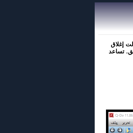
. إذا حاولت إغلاق
يق. تساعد