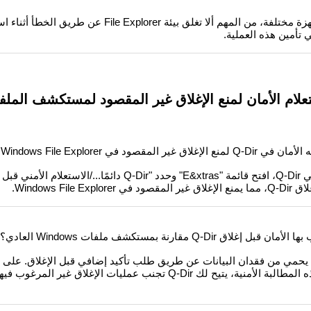
عند نقل البيانات بين مجلدات أو أجهزة مختلفة، من المهم ألا تغلق بيئة xplorer
ي تأمين هذه العملية.
لام الأمان لمنع الإغلاق غير المقصود لمستكشف الملف
صود في Windows File Explorer؟
لتنشيط الاستعلام الأمني ​​في Q-Dir، افتح قائمة "E&xtras" وحدد "Q-Dir دائمًا
Windows Fi.
Q-Di مقارنة بمستكشف ملفات Windows العادي؟
File Explorer، الذي لا يقدم مثل هذه المطالبة الأمنية، يتيح لك Q-Dir تجنب عمليات الإغ