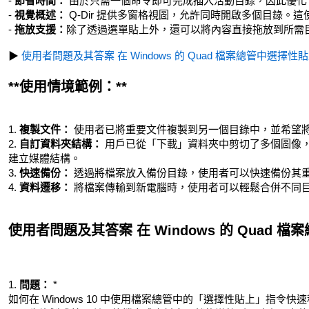
-
節省時間：
由於只需一個命令即可完成插入活動目錄，因此優化
-
視覺概述：
Q-Dir 提供多窗格視圖，允許同時開啟多個目錄。
-
拖放支援：
除了透過選單貼上外，還可以將內容直接拖放到所需
▶
使用者問題及其答案 在 Windows 的 Quad 檔案總管中選擇性
**使用情境範例：**
1.
複製文件：
使用者已將重要文件複製到另一個目錄中，並希望
2.
自訂資料夾結構：
用戶已從「下載」資料夾中剪切了多個圖像
建立媒體結構。
3.
快速備份：
透過將檔案放入備份目錄，使用者可以快速備份其
4.
資料遷移：
將檔案傳輸到新電腦時，使用者可以輕鬆合併不同
使用者問題及其答案 在 Windows 的 Quad 
1.
問題：
*
如何在 Windows 10 中使用檔案總管中的「選擇性貼上」指令快速移