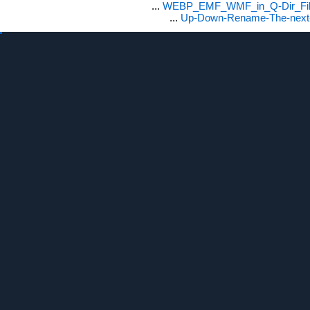
...
WEBP_EMF_WMF_in_Q-Dir_File
...
Up-Down-Rename-The-next-F