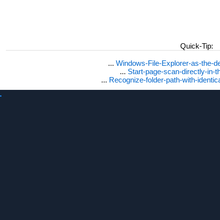
Quick-Tip:
...
Windows-File-Explorer-as-the-de
...
Start-page-scan-directly-in-t
...
Recognize-folder-path-with-identi