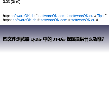
0.03 (0) (0)
http:
softwareOK.de
#
softwareOK.com
#
softwareOK.eu
#
Tips
#
I
https:
softwareOK.de
#
softwareOK.com
#
softwareOK.eu
#
四文件浏览器 Q-Dir 中的 3T-Dir 视图提供什么功能？