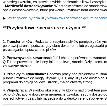
w zasięgu wzroku, co ułatwia szybkie pobieranie plików i zarządzan
-
Możliwość dostosowywania:
W przeciwieństwie do standardowe
opcje dostosowywania, które pozwalają użytkownikom dostosować
▶
Szczegółowe pytania użytkowników i odpowiadające im odpowie
**Przykładowe scenariusze użycia:**
1.
Transfer plików:
Podczas przesyłania plików pomiędzy różnymi
po prawej stronie, podczas gdy okno dokumentu lub przeglądarki po 
przeciąganie i upuszczanie plików.
2.
Porównywanie zawartości:
Jeśli chcesz porównać zawartość 
Q-Dir po prawej stronie i inny folder po lewej stronie. Dzięki tem
zauważać różnice.
3.
Projekty multimedialne:
Podczas pracy nad projektami multime
plików, użytkownicy mogą używać Q-Dir, aby uzyskać dostęp do swoj
programu do edycji po lewej stronie, mając otwartą stronę.
4.
Współpraca:
W środowisku pracy, w którym nad projektem prac
okno Q-Dir, aby w dowolnym momencie uzyskać szybki dostęp do
pośrednictwem czatu lub narzędzia do wideokonferencji po lewej st