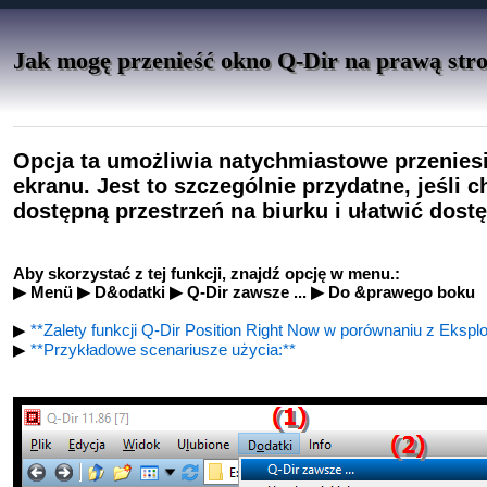
Jak mogę przenieść okno Q-Dir na prawą str
Opcja ta umożliwia natychmiastowe przeniesi
ekranu. Jest to szczególnie przydatne, jeśli
dostępną przestrzeń na biurku i ułatwić dostę
Aby skorzystać z tej funkcji, znajdź opcję w menu.:
▶ Menü ▶ D&odatki ▶ Q-Dir zawsze ... ▶ Do &prawego boku
▶
**Zalety funkcji Q-Dir Position Right Now w porównaniu z Eksplo
▶
**Przykładowe scenariusze użycia:**