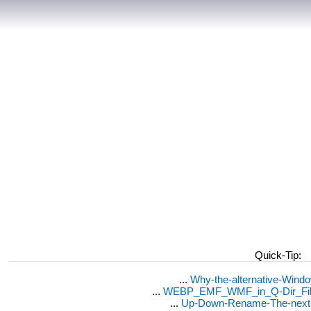
Quick-Tip:
...
Why-the-alternative-Wind
...
WEBP_EMF_WMF_in_Q-Dir_File
...
Up-Down-Rename-The-next-F