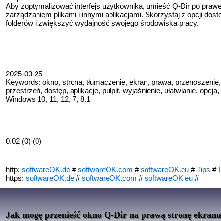
Aby zoptymalizować interfejs użytkownika, umieść Q-Dir po prawe
zarządzaniem plikami i innymi aplikacjami. Skorzystaj z opcji do
folderów i zwiększyć wydajność swojego środowiska pracy.
2025-03-25
Keywords: okno, strona, tłumaczenie, ekran, prawa, przenoszenie, 
przestrzeń, dostęp, aplikacje, pulpit, wyjaśnienie, ułatwianie, opcja
Windows 10, 11, 12, 7, 8.1
0.02 (0) (0)
http:
softwareOK.de
#
softwareOK.com
#
softwareOK.eu
#
Tips
#
I
https:
softwareOK.de
#
softwareOK.com
#
softwareOK.eu
#
Jak mogę przenieść okno Q-Dir na prawą stronę ekran