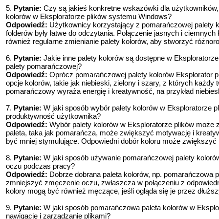
5.
Pytanie:
Czy są jakieś konkretne wskazówki dla użytkowników
kolorów w Eksploratorze plików systemu Windows?
Odpowiedź:
Użytkownicy korzystający z pomarańczowej palety kol
folderów były łatwe do odczytania. Połączenie jasnych i ciemnyc
również regularne zmienianie palety kolorów, aby stworzyć różnor
6.
Pytanie:
Jakie inne palety kolorów są dostępne w Eksploratorz
palety pomarańczowej?
Odpowiedź:
Oprócz pomarańczowej palety kolorów Eksplorator p
opcje kolorów, takie jak niebieski, zielony i szary, z których każdy
pomarańczowy wyraża energię i kreatywność, na przykład niebie
7.
Pytanie:
W jaki sposób wybór palety kolorów w Eksploratorze 
produktywność użytkownika?
Odpowiedź:
Wybór palety kolorów w Eksploratorze plików może
paleta, taka jak pomarańcza, może zwiększyć motywację i kreaty
być mniej stymulujące. Odpowiedni dobór koloru może zwiększyć 
8.
Pytanie:
W jaki sposób używanie pomarańczowej palety koloró
oczu podczas pracy?
Odpowiedź:
Dobrze dobrana paleta kolorów, np. pomarańczowa p
zmniejszyć zmęczenie oczu, zwłaszcza w połączeniu z odpowiedni
kolory mogą być również męczące, jeśli ogląda się je przez dłuższ
9.
Pytanie:
W jaki sposób pomarańczowa paleta kolorów w Eksplo
nawigację i zarządzanie plikami?