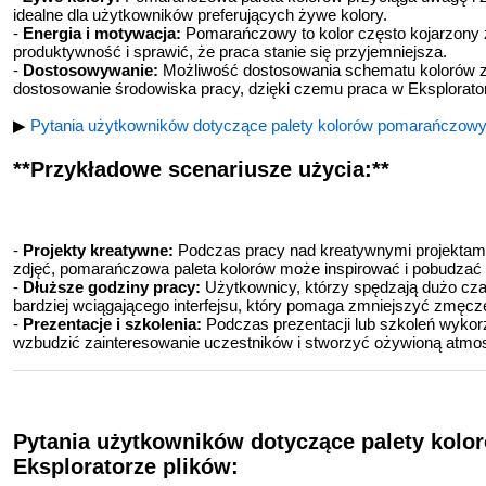
idealne dla użytkowników preferujących żywe kolory.
-
Energia i motywacja:
Pomarańczowy to kolor często kojarzony z
produktywność i sprawić, że praca stanie się przyjemniejsza.
-
Dostosowywanie:
Możliwość dostosowania schematu kolorów zg
dostosowanie środowiska pracy, dzięki czemu praca w Eksplorator
▶
Pytania użytkowników dotyczące palety kolorów pomarańczowyc
**Przykładowe scenariusze użycia:**
-
Projekty kreatywne:
Podczas pracy nad kreatywnymi projektami,
zdjęć, pomarańczowa paleta kolorów może inspirować i pobudzać
-
Dłuższe godziny pracy:
Użytkownicy, którzy spędzają dużo cza
bardziej wciągającego interfejsu, który pomaga zmniejszyć zmęcze
-
Prezentacje i szkolenia:
Podczas prezentacji lub szkoleń wyko
wzbudzić zainteresowanie uczestników i stworzyć ożywioną atmos
Pytania użytkowników dotyczące palety kol
Eksploratorze plików: