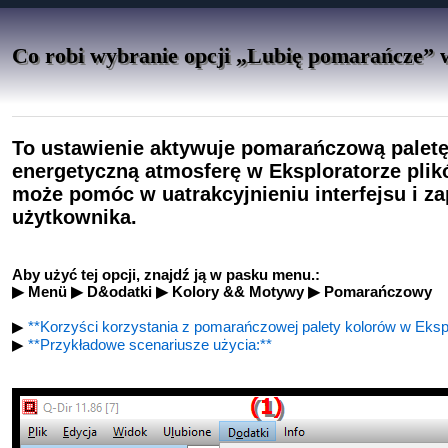
Co robi wybranie opcji „Lubię pomarańcze” 
To ustawienie aktywuje pomarańczową paletę 
energetyczną atmosferę w Eksploratorze plikó
może pomóc w uatrakcyjnieniu interfejsu i 
użytkownika.
Aby użyć tej opcji, znajdź ją w pasku menu.:
▶ Menü ▶ D&odatki ▶ Kolory && Motywy ▶ Pomarańczowy
▶
**Korzyści korzystania z pomarańczowej palety kolorów w Ekspl
▶
**Przykładowe scenariusze użycia:**