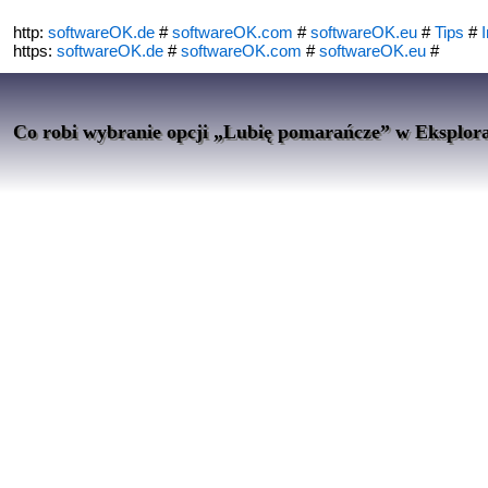
http:
softwareOK.de
#
softwareOK.com
#
softwareOK.eu
#
Tips
#
I
https:
softwareOK.de
#
softwareOK.com
#
softwareOK.eu
#
Co robi wybranie opcji „Lubię pomarańcze” w Eksplora