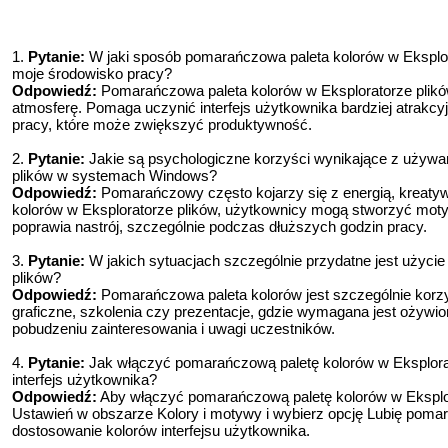
1.
Pytanie:
W jaki sposób pomarańczowa paleta kolorów w Ekspl
moje środowisko pracy?
Odpowiedź:
Pomarańczowa paleta kolorów w Eksploratorze plik
atmosferę. Pomaga uczynić interfejs użytkownika bardziej atrakc
pracy, które może zwiększyć produktywność.
2.
Pytanie:
Jakie są psychologiczne korzyści wynikające z używa
plików w systemach Windows?
Odpowiedź:
Pomarańczowy często kojarzy się z energią, kreatyw
kolorów w Eksploratorze plików, użytkownicy mogą stworzyć moty
poprawia nastrój, szczególnie podczas dłuższych godzin pracy.
3.
Pytanie:
W jakich sytuacjach szczególnie przydatne jest użyci
plików?
Odpowiedź:
Pomarańczowa paleta kolorów jest szczególnie korzys
graficzne, szkolenia czy prezentacje, gdzie wymagana jest ożywi
pobudzeniu zainteresowania i uwagi uczestników.
4.
Pytanie:
Jak włączyć pomarańczową paletę kolorów w Eksplor
interfejs użytkownika?
Odpowiedź:
Aby włączyć pomarańczową paletę kolorów w Eksplo
Ustawień w obszarze Kolory i motywy i wybierz opcję Lubię poma
dostosowanie kolorów interfejsu użytkownika.