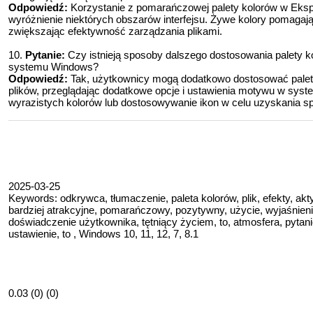
Odpowiedź:
Korzystanie z pomarańczowej palety kolorów w Ekspl
wyróżnienie niektórych obszarów interfejsu. Żywe kolory pomagają s
zwiększając efektywność zarządzania plikami.
10.
Pytanie:
Czy istnieją sposoby dalszego dostosowania palety 
systemu Windows?
Odpowiedź:
Tak, użytkownicy mogą dodatkowo dostosować pale
plików, przeglądając dodatkowe opcje i ustawienia motywu w sy
wyrazistych kolorów lub dostosowywanie ikon w celu uzyskania s
2025-03-25
Keywords: odkrywca, tłumaczenie, paleta kolorów, plik, efekty, ak
bardziej atrakcyjne, pomarańczowy, pozytywny, użycie, wyjaśnien
doświadczenie użytkownika, tętniący życiem, to, atmosfera, pytani
ustawienie, to , Windows 10, 11, 12, 7, 8.1
0.03 (0) (0)