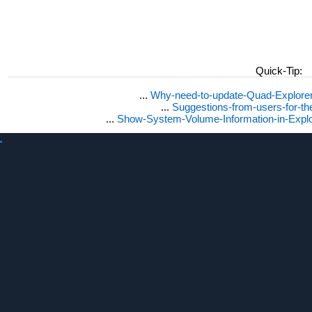
Quick-Tip:
...
Why-need-to-update-Quad-Explore
...
Suggestions-from-users-for-t
...
Show-System-Volume-Information-in-Expl