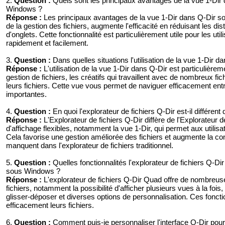
2.
Question :
Quels sont les principaux avantages de la vue 1-Dir d
Windows ?
Réponse :
Les principaux avantages de la vue 1-Dir dans Q-Dir sont l
de la gestion des fichiers, augmente l'efficacité en réduisant les di
d'onglets. Cette fonctionnalité est particulièrement utile pour les util
rapidement et facilement.
3.
Question :
Dans quelles situations l'utilisation de la vue 1-Dir 
Réponse :
L'utilisation de la vue 1-Dir dans Q-Dir est particulière
gestion de fichiers, les créatifs qui travaillent avec de nombreux fic
leurs fichiers. Cette vue vous permet de naviguer efficacement ent
importantes.
4.
Question :
En quoi l'explorateur de fichiers Q-Dir est-il différen
Réponse :
L'Explorateur de fichiers Q-Dir diffère de l'Explorateur
d'affichage flexibles, notamment la vue 1-Dir, qui permet aux utili
Cela favorise une gestion améliorée des fichiers et augmente la con
manquent dans l'explorateur de fichiers traditionnel.
5.
Question :
Quelles fonctionnalités l'explorateur de fichiers Q-Dir Qu
sous Windows ?
Réponse :
L'explorateur de fichiers Q-Dir Quad offre de nombreuses f
fichiers, notamment la possibilité d'afficher plusieurs vues à la fois
glisser-déposer et diverses options de personnalisation. Ces fonction
efficacement leurs fichiers.
6.
Question :
Comment puis-je personnaliser l'interface Q-Dir pour u