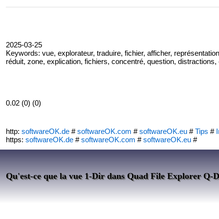
2025-03-25
Keywords: vue, explorateur, traduire, fichier, afficher, représentation,
réduit, zone, explication, fichiers, concentré, question, distractions,
0.02 (0) (0)
http:
softwareOK.de
#
softwareOK.com
#
softwareOK.eu
#
Tips
#
I
https:
softwareOK.de
#
softwareOK.com
#
softwareOK.eu
#
Qu'est-ce que la vue 1-Dir dans Quad File Explorer Q-D