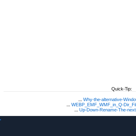
Quick-Tip:
...
Why-the-alternative-Wind
...
WEBP_EMF_WMF_in_Q-Dir_File
...
Up-Down-Rename-The-next-F