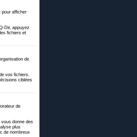
 pour afficher
s Q-Dir, appuyez
es fichiers et
'organisation de
 de vos fichiers.
écisions ciblées
lorateur de
ws vous donne des
nalyse plus
vec de nombreux