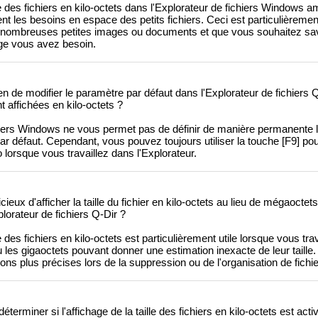
e des fichiers en kilo-octets dans l'Explorateur de fichiers Windows amél
ent les besoins en espace des petits fichiers. Ceci est particulièrement
de nombreuses petites images ou documents et que vous souhaitez sa
ge vous avez besoin.
n de modifier le paramètre par défaut dans l'Explorateur de fichiers Q
nt affichées en kilo-octets ?
iers Windows ne vous permet pas de définir de manière permanente l'
s par défaut. Cependant, vous pouvez toujours utiliser la touche [F9] po
 lorsque vous travaillez dans l'Explorateur.
icieux d'afficher la taille du fichier en kilo-octets au lieu de mégaocte
plorateur de fichiers Q-Dir ?
le des fichiers en kilo-octets est particulièrement utile lorsque vous tr
u les gigaoctets pouvant donner une estimation inexacte de leur taille.
ns plus précises lors de la suppression ou de l'organisation de fichie
erminer si l'affichage de la taille des fichiers en kilo-octets est act