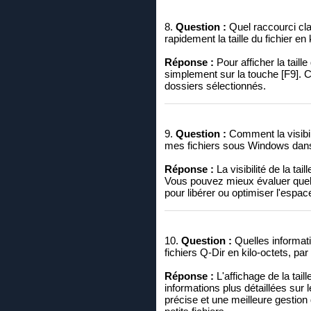
8.
Question :
Quel raccourci clav
rapidement la taille du fichier en 
Réponse :
Pour afficher la taill
simplement sur la touche [F9]. Cel
dossiers sélectionnés.
9.
Question :
Comment la visibilit
mes fichiers sous Windows dans l
Réponse :
La visibilité de la tai
Vous pouvez mieux évaluer quel
pour libérer ou optimiser l'espac
10.
Question :
Quelles informatio
fichiers Q-Dir en kilo-octets, pa
Réponse :
L'affichage de la tai
informations plus détaillées sur 
précise et une meilleure gestio