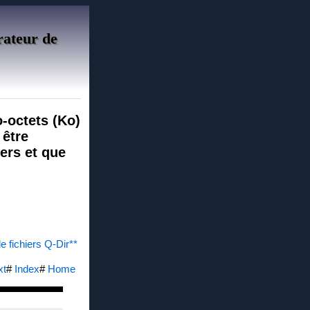
orateur de
o-octets (Ko)
 être
iers et que
de fichiers Q-Dir**
xt
#
Index
#
Home