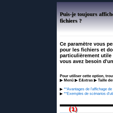
Puis-je toujours affich
fichiers ?
Ce paramètre vous perm
pour les fichiers et d
particulièrement utile
vous avez besoin d'une
Pour utiliser cette option, tro
▶ Menü ▶ E&xtras ▶ Taille des
▶
**Avantages de l'affichage de l
▶
**Exemples de scénarios d'util