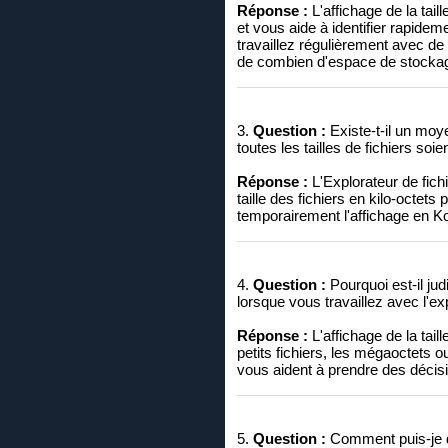
Réponse :
L'affichage de la taill
et vous aide à identifier rapidem
travaillez régulièrement avec 
de combien d'espace de stocka
3.
Question :
Existe-t-il un moye
toutes les tailles de fichiers soie
Réponse :
L'Explorateur de fich
taille des fichiers en kilo-octet
temporairement l'affichage en Ko
4.
Question :
Pourquoi est-il jud
lorsque vous travaillez avec l'ex
Réponse :
L'affichage de la tail
petits fichiers, les mégaoctets o
vous aident à prendre des décisio
5.
Question :
Comment puis-je dét