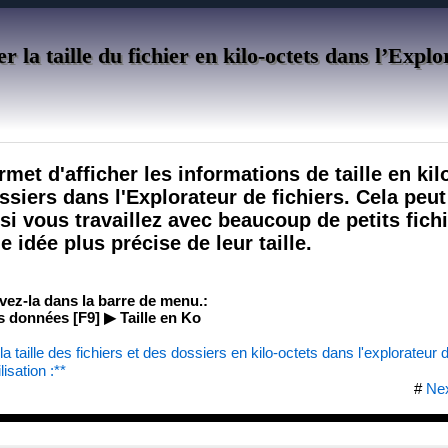
er la taille du fichier en kilo-octets dans l’Expl
et d'afficher les informations de taille en kil
ossiers dans l'Explorateur de fichiers. Cela peut
 si vous travaillez avec beaucoup de petits fich
 idée plus précise de leur taille.
uvez-la dans la barre de menu.:
 données [F9] ▶ Taille en Ko
a taille des fichiers et des dossiers en kilo-octets dans l'explorateur 
isation :**
#
Ne