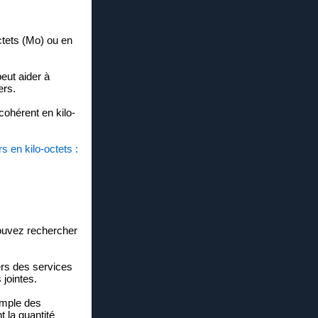
octets (Mo) ou en
peut aider à
ers.
cohérent en kilo-
rs en kilo-octets :
pouvez rechercher
ers des services
 jointes.
emple des
 la quantité