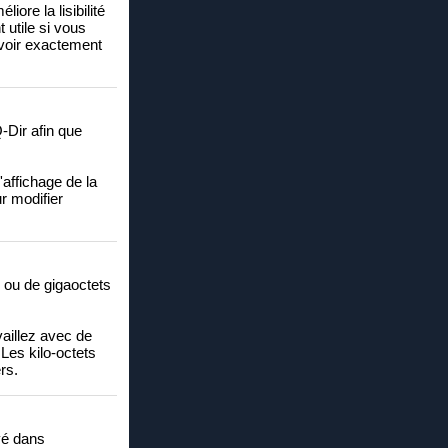
iore la lisibilité
 utile si vous
voir exactement
-Dir afin que
affichage de la
ur modifier
ts ou de gigaoctets
availlez avec de
 Les kilo-octets
rs.
ivé dans