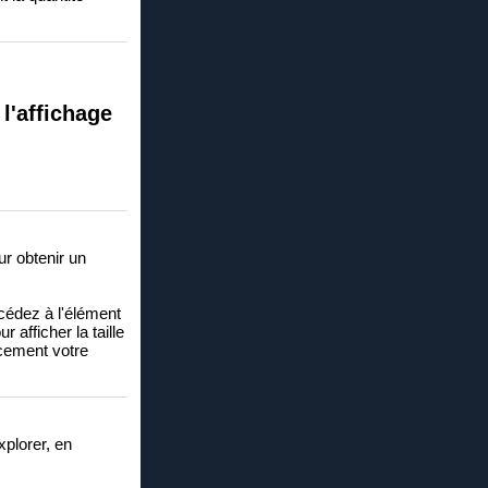
 l'affichage
ur obtenir un
ccédez à l'élément
 afficher la taille
acement votre
xplorer, en