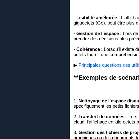
-
Lisibilité améliorée :
L'afficha
gigaoctets (Go). peut être plus di
-
Gestion de l'espace :
Lors de 
prendre des décisions plus préci
-
Cohérence :
Lorsqu'il existe d
octets fournit une compréhensio
▶
Principales questions des utilis
**Exemples de scénario
1.
Nettoyage de l'espace disqu
spécifiquement les petits fichiers 
2.
Transfert de données :
Lors 
cloud, l'affichage en kilo-octets
3.
Gestion des fichiers de proje
graphiques ou des documents text