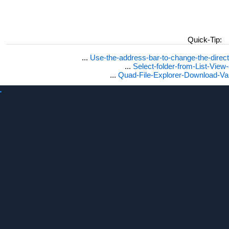
Quick-Tip:
...
Use-the-address-bar-to-change-the-dire
...
Select-folder-from-List-View
...
Quad-File-Explorer-Download-Va