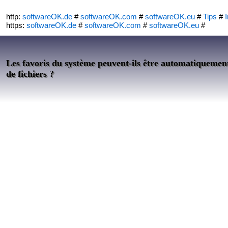
http:
softwareOK.de
#
softwareOK.com
#
softwareOK.eu
#
Tips
#
I
https:
softwareOK.de
#
softwareOK.com
#
softwareOK.eu
#
Les favoris du système peuvent-ils être automatiquemen
de fichiers ?